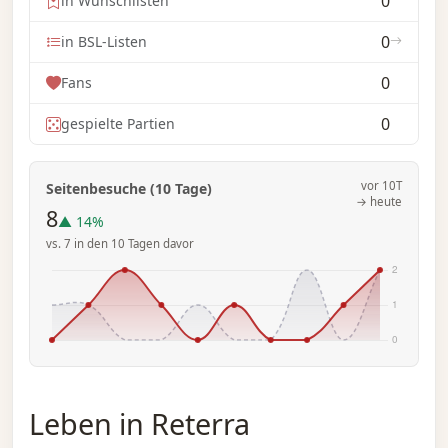
0
in Wunschlisten
0
in BSL-Listen
0
Fans
0
gespielte Partien
vor 10T
Seitenbesuche (10 Tage)
→ heute
8
▲ 14%
vs. 7 in den 10 Tagen davor
Leben in Reterra