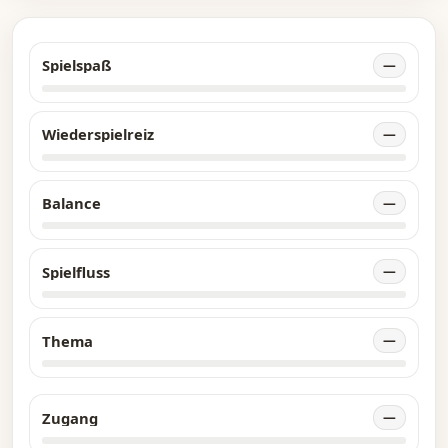
Einwohner, Relikte und Gebäude.
Spielspaß
—
Wiederspielreiz
—
Balance
—
Spielfluss
—
Thema
—
Zugang
—