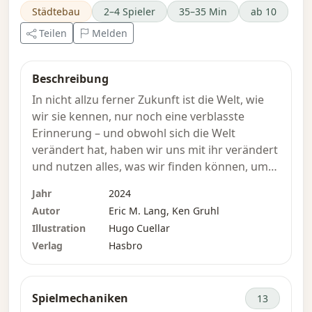
Städtebau
2–4 Spieler
35–35 Min
ab 10
Teilen
Melden
Beschreibung
In nicht allzu ferner Zukunft ist die Welt, wie
wir sie kennen, nur noch eine verblasste
Erinnerung – und obwohl sich die Welt
verändert hat, haben wir uns mit ihr verändert
und nutzen alles, was wir finden können, um
eine neue Lebensweise aufzubauen.
Jahr
2024
Autor
Eric M. Lang, Ken Gruhl
Das Leben in Reterra ist ein
Illustration
Hugo Cuellar
(Wieder-)Aufbauspiel, und es liegt an jedem
Verlag
Hasbro
Spieler, seine eigene Gemeinschaft
aufzubauen. Zur Vorbereitung wählt ihr eines
von drei spielbereiten Themen-Bausätzen aus
Spielmechaniken
13
oder stellt euch einen eigenen Satz