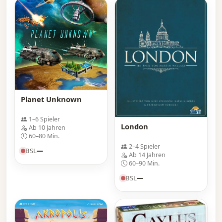
Planet Unknown
1–6 Spieler
London
Ab 10 Jahren
60–80 Min.
2–4 Spieler
BSL
—
Ab 14 Jahren
60–90 Min.
BSL
—