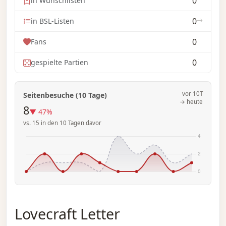
0
in Wunschlisten
0
in BSL-Listen
0
Fans
0
gespielte Partien
vor 10T
Seitenbesuche (10 Tage)
→ heute
8
▼ 47%
vs. 15 in den 10 Tagen davor
Lovecraft Letter