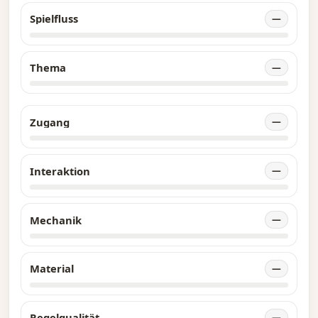
sodass Sie einen Spielverlauf genießen
Spielfluss
—
können, der sich vom Originalspiel
unterscheidet.
Thema
—
Werden Sie als Ermittler die Verschwörung im
Keim ersticken oder als Anhänger des
Wahnsinns die Welt in den Untergang führen?
Zugang
—
Das hängt ganz von Ihrer Entscheidung ab.
Interaktion
—
Mechanik
—
Material
—
Regelqualität
—