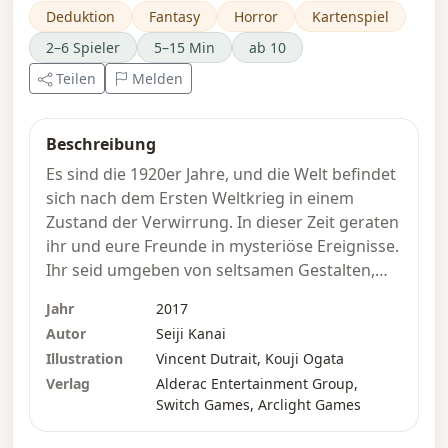
Deduktion
Fantasy
Horror
Kartenspiel
2–6 Spieler
5–15 Min
ab 10
Teilen
Melden
Beschreibung
Es sind die 1920er Jahre, und die Welt befindet
sich nach dem Ersten Weltkrieg in einem
Zustand der Verwirrung. In dieser Zeit geraten
ihr und eure Freunde in mysteriöse Ereignisse.
Ihr seid umgeben von seltsamen Gestalten,
Briefen mit unlesbaren Texten sowie
Jahr
2017
plötzlichen Erscheinungen Unbekannter. Mit
Autor
Seiji Kanai
Hilfe eurer Kontakte macht ihr euch daran,
Illustration
Vincent Dutrait, Kouji Ogata
diese Vorfälle zu untersuchen. Unbekannt sind
Verlag
Alderac Entertainment Group,
euch die schrecklichen Wahrheiten, die vor
Switch Games, Arclight Games
euch liegen...