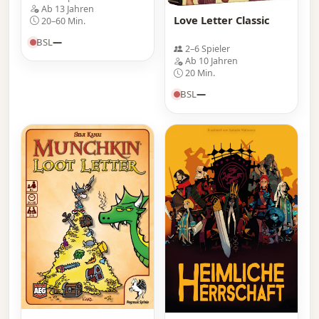
Ab 13 Jahren
Love Letter Classic
20–60 Min.
BSL
—
2–6 Spieler
Ab 10 Jahren
20 Min.
BSL
—