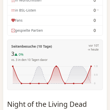
0
in Wunschlisten
0
in BSL-Listen
0
Fans
0
gespielte Partien
vor 10T
Seitenbesuche (10 Tage)
→ heute
3
▲ 0%
vs. 3 in den 10 Tagen davor
Night of the Living Dead