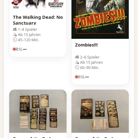
The Walking Dead: No
Sanctuary
1–4 Spieler
Ab 15 Jahren
45–120 Min.
Zombies!!!
BSL
—
2–6 Spieler
Ab 15 Jahren
60–90 Min.
BSL
—