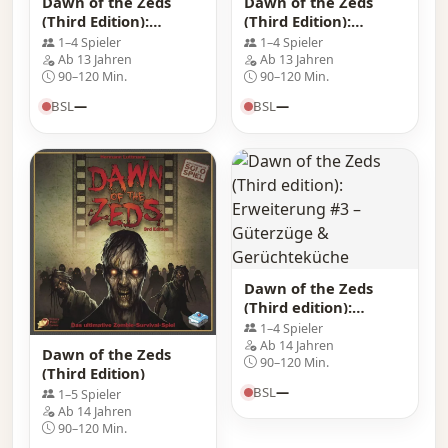
Dawn of the Zeds
Dawn of the Zeds
(Third Edition):
(Third Edition):
Erweiterung #2 –
Erweiterung #1 –
1–4 Spieler
1–4 Spieler
Zeds und Zunder
Freiwillige vor!
Ab 13 Jahren
Ab 13 Jahren
90–120 Min.
90–120 Min.
BSL
—
BSL
—
Dawn of the Zeds
(Third edition):
Erweiterung #3 –
1–4 Spieler
Güterzüge &
Ab 14 Jahren
Dawn of the Zeds
Gerüchteküche
90–120 Min.
(Third Edition)
BSL
—
1–5 Spieler
Ab 14 Jahren
90–120 Min.