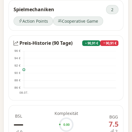
Spiel für zwei Spieler, kann aber auch alleine
Spielmechaniken
2
gespielt werden.
Action Points
Cooperative Game
Preis-Historie (90 Tage)
90,91 €
90,91 €
Komplexität
BSL
BGG
—
7.5
0.00
2
0