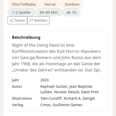
Film/TV/Radio
Horror
Zombies
1–2 Spieler
60–60 Min
ab 10
Teilen
Melden
Beschreibung
Night of the Living Dead ist eine
Konfliktsimulation des Kult-Horror-Klassikers
von George Romero und John Russo aus dem
Jahr 1968, die als Hommage an das Genie der
„Urväter des Genres” entstanden ist. Das Spiel
beginnt mit der Szene, in der sich eine kleine
Jahr
2020
Gruppe von Menschen in einer abgelegenen
Autor
Raphaël Guiton, Jean-Baptiste
Farm im Süden zusammengeschlossen hat,
Lullien, Nicolas Raoult, Davit Preti
um sich in der Abenddämmerung gegen eine
Illustration
Tom Cundiff, Richard A. Dengel
wachsende Horde bedrohlicher „Wesen” zu
Verlag
Cmon, Guillotine Games
verteidigen, und dauert bis zum
Morgengrauen. Night of the Living Dead ist ein