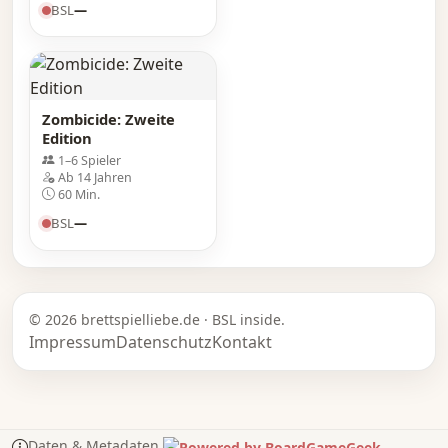
BSL
—
Zombicide: Zweite
Edition
1–6 Spieler
Ab 14 Jahren
60 Min.
BSL
—
© 2026 brettspielliebe.de · BSL inside.
Impressum
Datenschutz
Kontakt
Daten & Metadaten