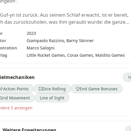
ngeon“.
Guf-yn ist zurück. Aus seinem Schlaf erwacht, ist er bereit,
ch das zurückzuholen, was ihm geraubt wurde: die ganze
lt. Nachdem er sein mächtiges Zepter wiedererlangt hat, is
hr
2023
 entschlossen, Chaos, Zerstörung und Verzweiflung zu
tor
Giampaolo Razzino, Barny Skinner
rbreiten.
ustration
Marco Salogni
rlag
Little Rocket Games, Corax Games, Maldito Games
 bist der einzige tapfere Held, der seinen teuflischen Plan 
oberung der Welt aufhalten kann. Bist du bereit, erneut in 
ngeon hinabzusteigen? Dieses Mal musst du nicht nur sei
ielmechaniken
1
meen besiegen, sondern auch seine schrecklichen
mmandanten, bevor du den Endkampf gegen den Herrsch
Action Points
Dice Rolling
End Game Bonuses
r Unterwelt selbst erreichst.
Grid Movement
Line of Sight
e Hauptregeln von „One Card Dungeon“ bleiben unveränder
itere 5 anzeigen
sätzlich findest du in dieser Erweiterung: neue Klassen, die
 Beginn des Spiels anstelle der Grundklassen wählen kanns
hatztruhen und eine neue Boss-Dungeon-Karte. Diese
Weitere Erweiterungen