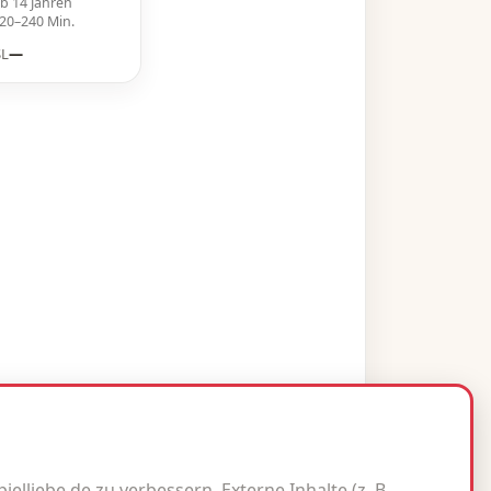
b 14 Jahren
20–240 Min.
SL
—
elliebe.de zu verbessern. Externe Inhalte (z. B.