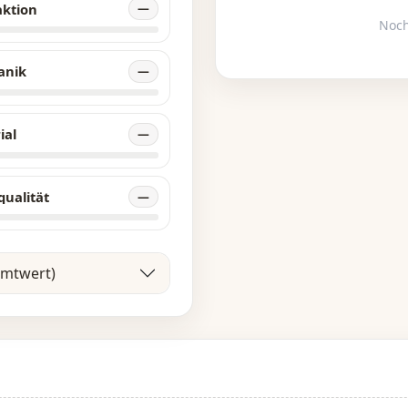
aktion
—
Noch
anik
—
ial
—
qualität
—
amtwert)