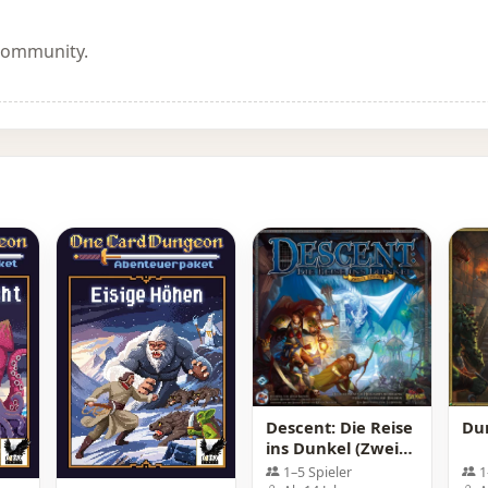
 Community.
Descent: Die Reise
Du
ins Dunkel (Zweite
Edition)
1–5 Spieler
1