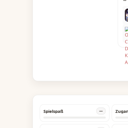
Er
Ba
– 
Spielspaß
Zuga
—