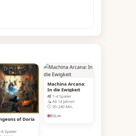
Machina Arcana:
In die Ewigkeit
1–4 Spieler
Ab 14 Jahren
30–240 Min.
BSL
—
ngeons of Doria
–6 Spieler