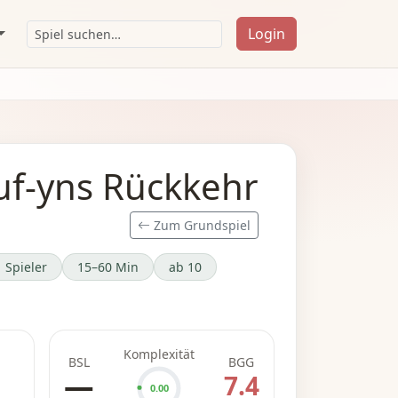
Login
f-yns Rückkehr
Zum Grundspiel
 Spieler
15–60 Min
ab 10
Komplexität
BSL
BGG
—
7.4
0.00