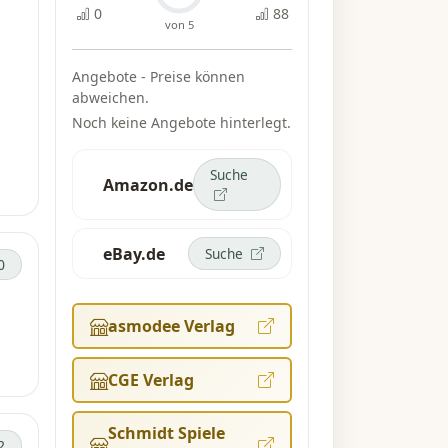
0
88
von 5
Angebote - Preise können
t
abweichen.
Noch keine Angebote hinterlegt.
Suche
Amazon.de
zur
den
ne
eBay.de
Suche
0
er
asmodee Verlag
t.
CGE Verlag
 du
t,
Schmidt Spiele
2