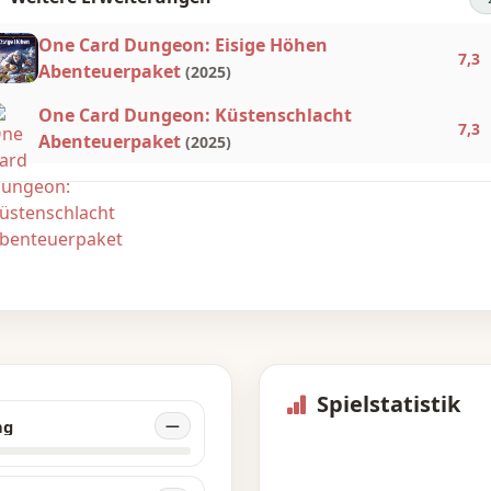
gänzungen können alle zusammen oder einzeln mit dem
sisspiel verwendet werden.
One Card Dungeon: Eisige Höhen
7,3
Abenteuerpaket
(2025)
Beschreibung des Spielentwicklers
One Card Dungeon: Küstenschlacht
7,3
Abenteuerpaket
(2025)
Spielstatistik
ng
—