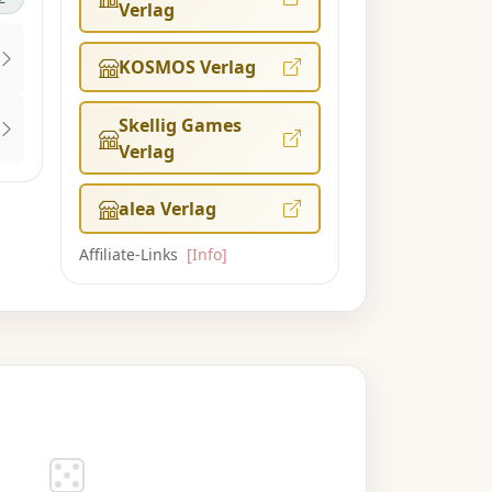
Verlag
KOSMOS Verlag
Skellig Games
Verlag
alea Verlag
Affiliate-Links
[Info]