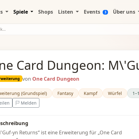
ws
Spiele
Shops
Listen
Events
Über uns
3
hr
ne Card Dungeon: M\'Gu
von
One Card Dungeon
rweiterung
weiterung (Grundspiel)
Fantasy
Kampf
Würfel
1–1
eilen
Melden
schreibung
'Guf-yn Returns“ ist eine Erweiterung für „One Card