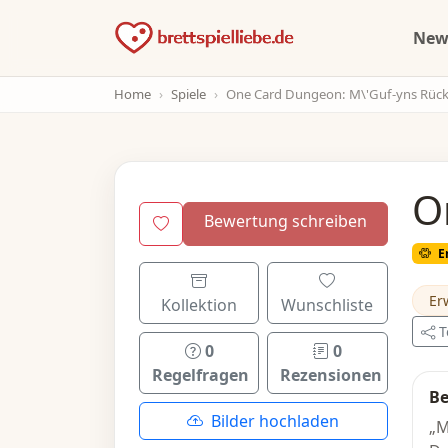
Ne
Home
Spiele
One Card Dungeon: M\'Guf-yns Rückke
O
Bewertung schreiben
E
Er
Kollektion
Wunschliste
T
0
0
Regelfragen
Rezensionen
Be
Bilder hochladen
„M