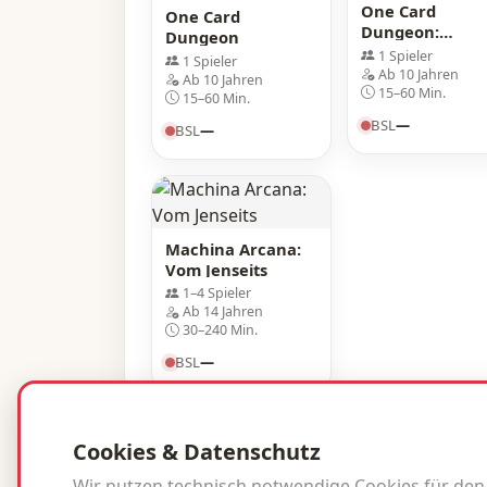
One Card
One Card
Dungeon:
Dungeon
Küstenschlacht
1 Spieler
1 Spieler
Abenteuerpake
Ab 10 Jahren
Ab 10 Jahren
15–60 Min.
15–60 Min.
BSL
—
BSL
—
Machina Arcana:
Vom Jenseits
1–4 Spieler
Ab 14 Jahren
30–240 Min.
BSL
—
Cookies & Datenschutz
Wir nutzen technisch notwendige Cookies für den Be