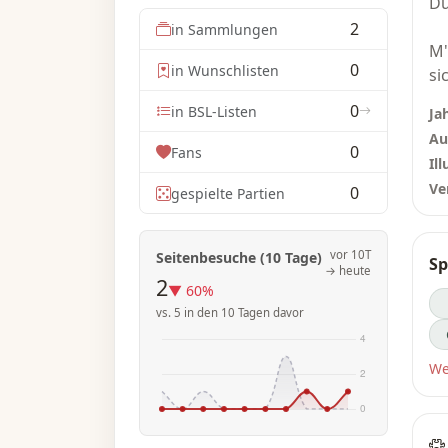
Du
2
in Sammlungen
M'
0
in Wunschlisten
si
We
0
in BSL-Listen
Ja
er
Au
ve
0
Fans
Ill
Ve
0
gespielte Partien
Du
Er
Du
vor 10T
Seitenbesuche (10 Tage)
Sp
Ar
→ heute
2
Ko
▼ 60%
de
vs. 5 in den 10 Tagen davor
Di
We
Zu
zu
Sc