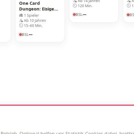
Ab 14 Jahren
A
One Card
120 Min.
1
Dungeon: Eisige
Höhen
BSL
—
B
1 Spieler
t
Abenteuerpaket
Ab 10 Jahren
15–60 Min.
BSL
—
trieb. Optional helfen uns Statistik-Cookies dabei, brettspi