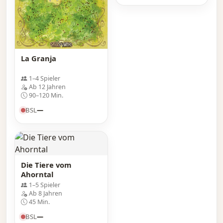
La Granja
1–4 Spieler
Ab 12 Jahren
90–120 Min.
BSL
—
Die Tiere vom
Ahorntal
1–5 Spieler
Ab 8 Jahren
45 Min.
BSL
—