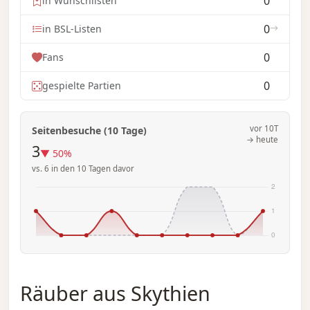
0
in Wunschlisten
0
in BSL-Listen
0
Fans
0
gespielte Partien
vor 10T
Seitenbesuche (10 Tage)
→ heute
3
▼ 50%
vs. 6 in den 10 Tagen davor
Räuber aus Skythien