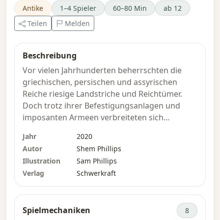
Antike
1–4 Spieler
60–80 Min
ab 12
Teilen
Melden
Beschreibung
Vor vielen Jahrhunderten beherrschten die
griechischen, persischen und assyrischen
Reiche riesige Landstriche und Reichtümer.
Doch trotz ihrer Befestigungsanlagen und
imposanten Armeen verbreiteten sich
Gerüchte über einen furchterregenden Feind
Jahr
2020
in den Ländern oberhalb des Schwarzen
Autor
Shem Phillips
Meeres. Sie kamen zu Pferd. Es waren wilde
Illustration
Sam Phillips
Krieger, sowohl Männer als auch Frauen. Sie
Verlag
Schwerkraft
waren geschickt im Umgang mit Schwert, Axt
und Bogen. Aber sie waren keine sinnlosen
Wilden. Ihre Handwerker waren bekannt für
Spielmechaniken
8
ihre Fähigkeit, detailreiche