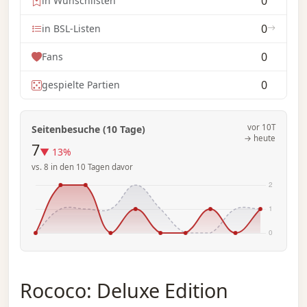
0
in Wunschlisten
0
in BSL-Listen
0
Fans
0
gespielte Partien
vor 10T
Seitenbesuche (10 Tage)
→ heute
7
▼ 13%
vs. 8 in den 10 Tagen davor
Rococo: Deluxe Edition