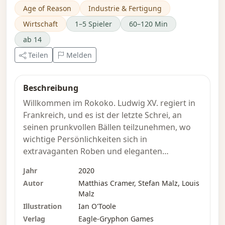
Age of Reason
Industrie & Fertigung
Wirtschaft
1–5 Spieler
60–120 Min
ab 14
Teilen
Melden
Beschreibung
Willkommen im Rokoko. Ludwig XV. regiert in
Frankreich, und es ist der letzte Schrei, an
seinen prunkvollen Bällen teilzunehmen, wo
wichtige Persönlichkeiten sich in
extravaganten Roben und eleganten
Gehrocken kleiden und sich gegenseitig in
Jahr
2020
Eleganz und Anmut zu übertrumpfen
Autor
Matthias Cramer, Stefan Malz, Louis
versuchen. In wenigen Wochen veranstaltet
Malz
Ludwig XV. den letzten großen Ball der Saison,
Illustration
Ian O'Toole
und alle bitten Sie inständig, ihnen einen
Verlag
Eagle-Gryphon Games
eleganten Gehrock, ein prächtiges Kleid oder