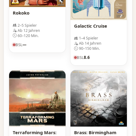
Rokoko
Galactic Cruise
2–5 Spieler
Ab 12 Jahren
60–120 Min.
1–4 Spieler
Ab 14 Jahren
BSL
—
90–150 Min.
BSL
8.6
Terraforming Mars:
Brass: Birmingham