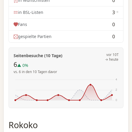
0
in Wunschlisten
3
in BSL-Listen
0
Fans
0
gespielte Partien
vor 10T
Seitenbesuche (10 Tage)
→ heute
6
▲ 0%
vs. 6 in den 10 Tagen davor
Rokoko