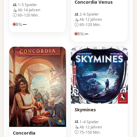
Concordia Venus
1–5 Spieler
Ab 14 Jahren
2–6 Spieler
60–120 Min.
Ab 12 Jahren
BSL
—
60–120 Min.
BSL
—
Skymines
1–4 Spieler
Ab 12 Jahren
75–150 Min.
Concordia