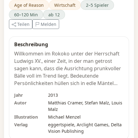
Age of Reason
Wirtschaft
2–5 Spieler
60–120 Min
ab 12
Teilen
Melden
Beschreibung
Willkommen im Rokoko unter der Herrschaft
Ludwigs XV., einer Zeit, in der man getrost
sagen kann, dass die Ausrichtung prunkvoller
Bälle voll im Trend liegt. Bedeutende
Persönlichkeiten hüllen sich in edle Mäntel
und Kleider, begierig darauf, einander an Glanz
Jahr
2013
zu übertreffen. Da das größte Ereignis in nur
Autor
Matthias Cramer, Stefan Malz, Louis
wenigen Wochen bevorsteht, wenden sich alle
Malz
mit ihren Wünschen an dich: hier ein eleganter
Illustration
Michael Menzel
Mantel, dort ein atemberaubendes Kleid oder
Verlag
eggertspiele, Arclight Games, Delta
eine Spende zur Finanzierung des Feuerwerks
Vision Publishing
bei der Veranstaltung. Bald wird dir klar, dass