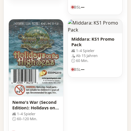
BSL
—
Middara: KS1 Promo
Pack
1–4 Spieler
Ab 15 Jahren
60 Min.
BSL
—
Nemo's War (Second
Edition): Holidays on
the High Seas
1–4 Spieler
60–120 Min.