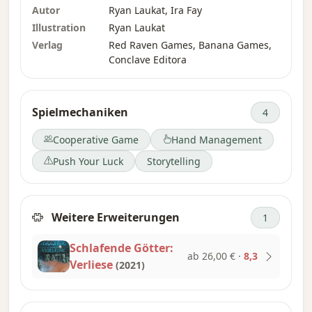
Autor
Ryan Laukat, Ira Fay
einer weitläufigen Stadt und die Geschichte
Illustration
Ryan Laukat
ihrer Boshaftigkeit. Bereite deine Mannschaft
Verlag
Red Raven Games, Banana Games,
vor. Neue Gefahren und Abenteuer erwarten
Conclave Editora
euch.
„Sleeping Gods: Tides of Ruin“ erweitert die
Spielmechaniken
4
Welt von „Sleeping Gods“ um einen zweiten
Atlas, ein begleitendes Geschichtenbuch, neue
Cooperative Game
Hand Management
Abenteuerkarten, Gegner, Ereignisse und
Push Your Luck
Storytelling
vieles mehr. Kombiniere diese Erweiterung
nahtlos mit dem Basisspiel, um die Welt noch
größer zu machen.
Weitere Erweiterungen
1
Schlafende Götter:
ab 26,00 €
·
8,3
Verliese
(2021)