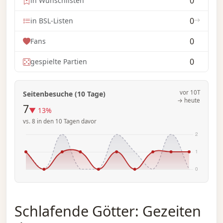
0
in Wunschlisten
0
in BSL-Listen
0
Fans
0
gespielte Partien
vor 10T
Seitenbesuche (10 Tage)
→ heute
7
▼ 13%
vs. 8 in den 10 Tagen davor
Schlafende Götter: Gezeiten