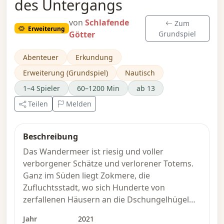
des Untergangs
von
Schlafende
Zum
Erweiterung
Götter
Grundspiel
Abenteuer
Erkundung
Erweiterung (Grundspiel)
Nautisch
1–4 Spieler
60–1200 Min
ab 13
Teilen
Melden
Beschreibung
Das Wandermeer ist riesig und voller
verborgener Schätze und verlorener Totems.
Ganz im Süden liegt Zokmere, die
Zufluchtsstadt, wo sich Hunderte von
zerfallenen Häusern an die Dschungelhügel
einer türkisfarbenen Bucht schmiegen. Im
Jahr
2021
Nordosten verbergen die Götter die Überreste