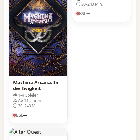
30–240 Min.
BSL
—
Machina Arcana: In
die Ewigkeit
1–4 Spieler
Ab 14 Jahren
30–240 Min.
BSL
—