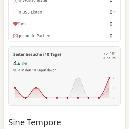
0
in Wunschlisten
0
in BSL-Listen
0
Fans
0
gespielte Partien
vor 10T
Seitenbesuche (10 Tage)
→ heute
4
▲ 0%
vs. 4 in den 10 Tagen davor
Sine Tempore