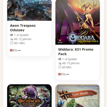
Aeon Trespass:
Odyssey
1–4 Spieler
Ab 12 Jahren
90+ Min.
Middara: KS1 Promo
BSL
—
Pack
1–4 Spieler
Ab 15 Jahren
60 Min.
BSL
—