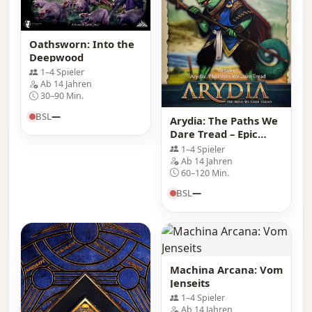
Oathsworn: Into the
Deepwood
1–4 Spieler
Ab 14 Jahren
30–90 Min.
BSL
—
Arydia: The Paths We
Dare Tread – Epic
Hunt
1–4 Spieler
Ab 14 Jahren
60–120 Min.
BSL
—
Machina Arcana: Vom
Jenseits
1–4 Spieler
Ab 14 Jahren