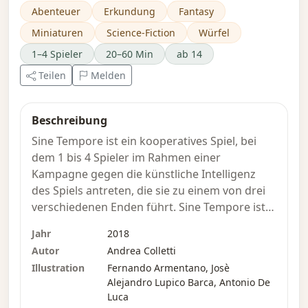
Abenteuer
Erkundung
Fantasy
Miniaturen
Science-Fiction
Würfel
1–4 Spieler
20–60 Min
ab 14
Teilen
Melden
Beschreibung
Sine Tempore ist ein kooperatives Spiel, bei
dem 1 bis 4 Spieler im Rahmen einer
Kampagne gegen die künstliche Intelligenz
des Spiels antreten, die sie zu einem von drei
verschiedenen Enden führt. Sine Tempore ist
ein Spiel mit detailreichen Miniaturen, die die
Jahr
2018
Spieler in die fremdartige Atmosphäre des
Autor
Andrea Colletti
Planeten eintauchen lassen und von
Illustration
Fernando Armentano, Josè
spektakulären Szenarien begleitet werden.
Alejandro Lupico Barca, Antonio De
Luca
Jede Mission hat ein Ziel, das erfolgreich