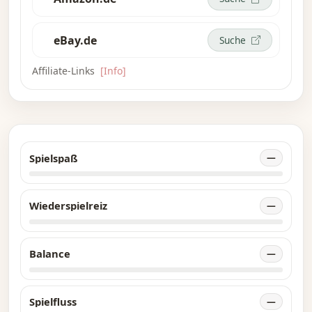
eBay.de
Suche
Affiliate-Links
[Info]
Spielspaß
—
Wiederspielreiz
—
Balance
—
Spielfluss
—