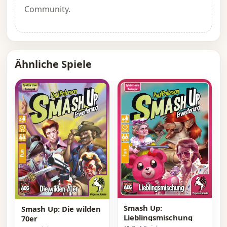
Community.
Ähnliche Spiele
Smash Up:
Smash Up: Die wilden
Lieblingsmischung
70er