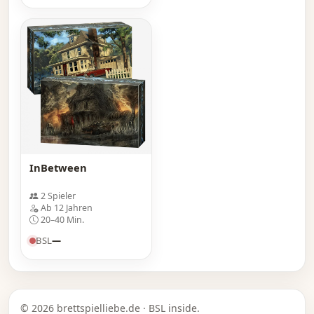
InBetween
2 Spieler
Ab 12 Jahren
20–40 Min.
BSL
—
© 2026 brettspielliebe.de · BSL inside.