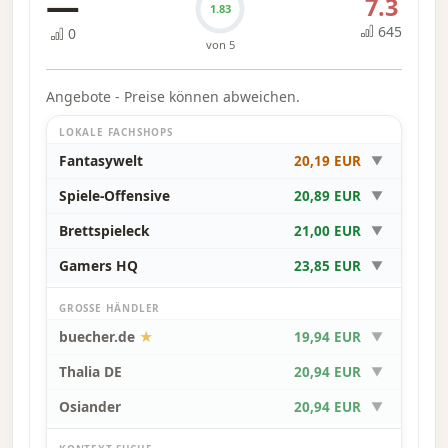
—
7.3
deine Gegner sicherlich Karten geben, die in
1.83
deinem Spielbereich nicht so einfach zu
645
0
von 5
spielen sind. Doch gerade aus der
Optimierung dieser Einschränkungen entsteht
Angebote - Preise können abweichen.
der Spielspaß.
LOKALE FACHSHOPS
—Beschreibung des Spielentwicklers
Fantasywelt
20,19 EUR
▼
Spiele-Offensive
20,89 EUR
▼
Brettspieleck
21,00 EUR
▼
Gamers HQ
23,85 EUR
▼
GROSSE HÄNDLER
buecher.de
★
19,94 EUR
▼
Thalia DE
20,94 EUR
▼
Osiander
20,94 EUR
▼