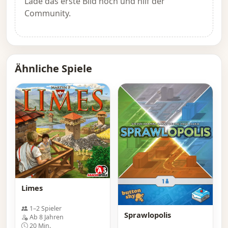
Lade das erste Bild hoch und hilf der
Community.
Ähnliche Spiele
Limes
1–2 Spieler
Sprawlopolis
Ab 8 Jahren
20 Min.