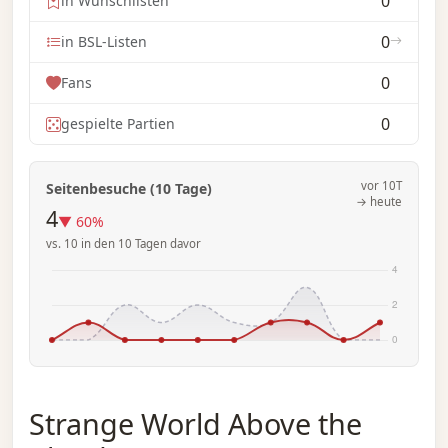
0
in Wunschlisten
0
in BSL-Listen
0
Fans
0
gespielte Partien
vor 10T
Seitenbesuche (10 Tage)
→ heute
4
▼ 60%
vs. 10 in den 10 Tagen davor
Strange World Above the