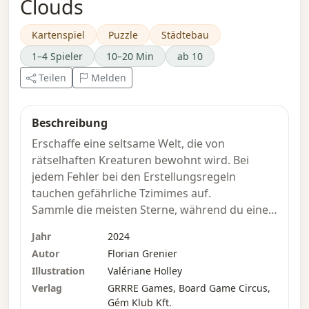
Clouds
Kartenspiel
Puzzle
Städtebau
1–4 Spieler
10–20 Min
ab 10
Teilen
Melden
Beschreibung
Erschaffe eine seltsame Welt, die von
rätselhaften Kreaturen bewohnt wird. Bei
jedem Fehler bei den Erstellungsregeln
tauchen gefährliche Tzimimes auf.
Sammle die meisten Sterne, während du eine
Welt aus 16 Karten erschaffst und dabei auf
Jahr
2024
die Tzimimes achtest, die versuchen, deine
Autor
Florian Grenier
Karten zu verschlingen.
Illustration
Valériane Holley
Verlag
GRRRE Games, Board Game Circus,
Jeder Spieler hat einen Spielbereich vor sich. Es
Gém Klub Kft.
ist verboten, Karten im Bereich eines Gegners