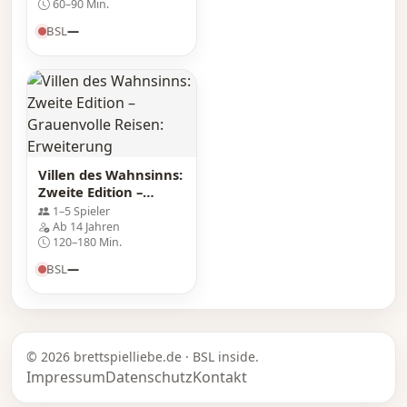
60–90 Min.
BSL
—
Villen des Wahnsinns:
Zweite Edition –
Grauenvolle Reisen:
1–5 Spieler
Erweiterung
Ab 14 Jahren
120–180 Min.
BSL
—
© 2026 brettspielliebe.de · BSL inside.
Impressum
Datenschutz
Kontakt