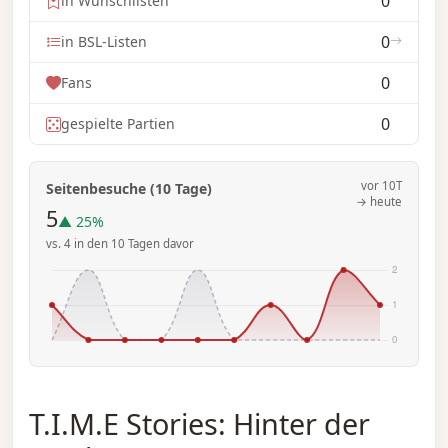
0
in Wunschlisten
0
in BSL-Listen
0
Fans
0
gespielte Partien
vor 10T
Seitenbesuche (10 Tage)
→ heute
5
▲ 25%
vs. 4 in den 10 Tagen davor
T.I.M.E Stories: Hinter der