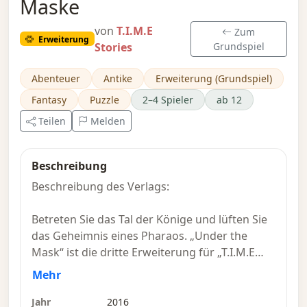
Maske
von
T.I.M.E
Zum
Erweiterung
Stories
Grundspiel
Abenteuer
Antike
Erweiterung (Grundspiel)
Fantasy
Puzzle
2–4 Spieler
ab 12
Teilen
Melden
Beschreibung
Beschreibung des Verlags:
Betreten Sie das Tal der Könige und lüften Sie
das Geheimnis eines Pharaos. „Under the
Mask“ ist die dritte Erweiterung für „T.I.M.E
Stories“, das kooperative Spiel rund um
Mehr
Zeitreisen, alternative Realitäten und
unbegrenzte Entdeckungen. Diesmal müssen
Jahr
2016