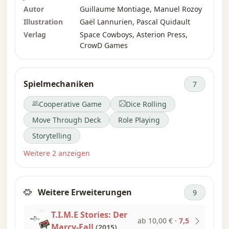
Sie und Ihre Mitstreiter als Zeitagenten ins alte
Autor
Guillaume Montiage, Manuel Rozoy
Ägypten reisen, um ein Verbrechen
Illustration
Gaël Lannurien, Pascal Quidault
aufzuklären, das die Zukunft zu destabilisieren
Verlag
Space Cowboys, Asterion Press,
droht.
CrowD Games
Mit seinen 142 neuen Karten lässt dich „Under
the Mask“ in ein Zeitalter voller Wunder und
Spielmechaniken
7
Intrigen eintauchen, und während du diese
Cooperative Game
Dice Rolling
historische Welt erkundest, kannst du zum
ersten Mal die sofortigen Transfers nutzen, die
Move Through Deck
Role Playing
das „Instantaneous Transfer Device“ deines
Storytelling
Teams ermöglicht!
Weitere 2 anzeigen
Weitere Erweiterungen
9
T.I.M.E Stories: Der
ab 10,00 €
·
7,5
Marcy-Fall
(2015)