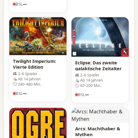
BSL
—
Twilight Imperium:
Eclipse: Das zweite
Vierte Edition
galaktische Zeitalter
3–6 Spieler
2–6 Spieler
Ab 14 Jahren
Ab 14 Jahren
240–480 Min.
60–200 Min.
BSL
—
BSL
—
Arcs: Machthaber &
Mythen