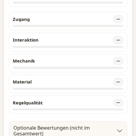
neue Schiffsdesigns • 2 Spielerkarten • Impuls-
Tabelle • Imperiumskrieg-Szenariokarte • Zum
Spielen ist der Besitz von Talon erforderlich.
Zugang
—
Interaktion
—
Mechanik
—
Material
—
Regelqualität
—
Optionale Bewertungen (nicht im
Gesamtwert)