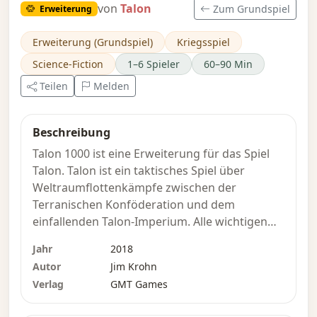
von
Talon
Zum Grundspiel
Erweiterung
Erweiterung (Grundspiel)
Kriegsspiel
Science-Fiction
1–6 Spieler
60–90 Min
Teilen
Melden
Beschreibung
Talon 1000 ist eine Erweiterung für das Spiel
Talon. Talon ist ein taktisches Spiel über
Weltraumflottenkämpfe zwischen der
Terranischen Konföderation und dem
einfallenden Talon-Imperium. Alle wichtigen
Informationen sind auf einen Blick auf der
Jahr
2018
Karte verfügbar – wie auf einem riesigen
Autor
Jim Krohn
Heads-up-Display. Da man den Verlauf der
Verlag
GMT Games
Schlacht auf der Karte verfolgen kann, kann
das Spielsystem eine viel größere Anzahl von