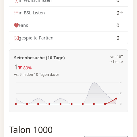
0
in Wunschlisten
0
in BSL-Listen
0
Fans
0
gespielte Partien
vor 10T
Seitenbesuche (10 Tage)
→ heute
1
▼ 89%
vs. 9 in den 10 Tagen davor
Talon 1000