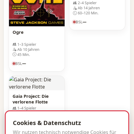
2–4 Spieler
Ab 14 Jahren
60–120 Min.
BSL
—
Ogre
1–3 Spieler
Ab 10 Jahren
45 Min.
BSL
—
Gaia Project: Die
verlorene Flotte
1–4 Spieler
Ab 14 Jahren
60–150 Min.
Cookies & Datenschutz
BSL
—
Wir nutzen technisch notwendige Cookies für