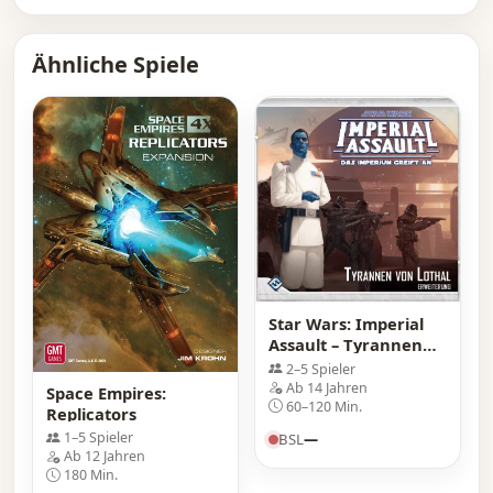
Ähnliche Spiele
Star Wars: Imperial
Assault – Tyrannen
von Lothal
2–5 Spieler
Ab 14 Jahren
Space Empires:
60–120 Min.
Replicators
1–5 Spieler
BSL
—
Ab 12 Jahren
180 Min.