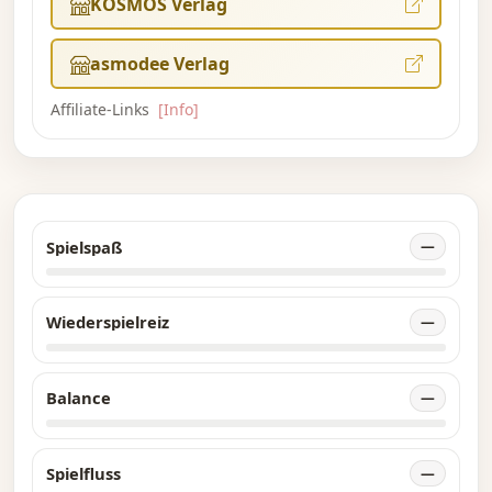
KOSMOS Verlag
asmodee Verlag
Affiliate-Links
[Info]
Spielspaß
—
Wiederspielreiz
—
Balance
—
Spielfluss
—