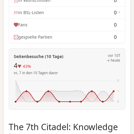
0
in Wunschlisten
0
in BSL-Listen
0
Fans
0
gespielte Partien
vor 10T
Seitenbesuche (10 Tage)
→ heute
4
▼ 43%
vs. 7 in den 10 Tagen davor
The 7th Citadel: Knowledge