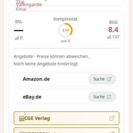
Komplexität
BSL
BGG
—
8.4
3.00
137
0
von 5
Angebote - Preise können abweichen.
Noch keine Angebote hinterlegt.
Amazon.de
Suche
eBay.de
Suche
CGE Verlag