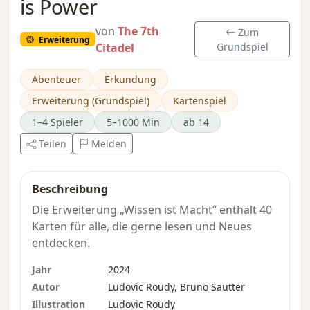
is Power
von
The 7th
Zum
Erweiterung
Citadel
Grundspiel
Abenteuer
Erkundung
Erweiterung (Grundspiel)
Kartenspiel
1–4 Spieler
5–1000 Min
ab 14
Teilen
Melden
Beschreibung
Die Erweiterung „Wissen ist Macht“ enthält 40
Karten für alle, die gerne lesen und Neues
entdecken.
Jahr
2024
Autor
Ludovic Roudy, Bruno Sautter
Illustration
Ludovic Roudy