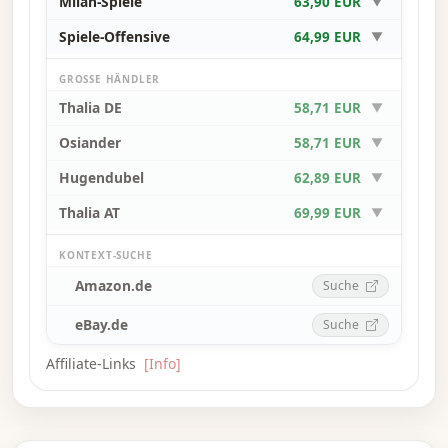
Milan-Spiele
63,90 EUR
▼
Endwertung ist der Spieler mit den meisten
Siegpunkten der Gewinner.
Spiele-Offensive
64,99 EUR
▼
GROSSE HÄNDLER
—Beschreibung des Verlags
Thalia DE
58,71 EUR
▼
Osiander
58,71 EUR
▼
Hugendubel
62,89 EUR
▼
Thalia AT
69,99 EUR
▼
KONTEXT-SUCHE
Amazon.de
Suche
eBay.de
Suche
Affiliate-Links
[Info]