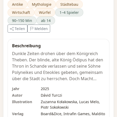
Antike
Mythologie
Städtebau
Wirtschaft
Würfel
1–4 Spieler
90–150 Min
ab 14
Teilen
Melden
Beschreibung
Dunkle Zeiten drohen über dem Königreich
Theben. Der blinde, alte König Ödipus hat den
Thron in Schande verlassen und seine Söhne
Polyneikes und Eteokles gebeten, gemeinsam
über die Stadt zu herrschen. Doch Macht
korrumpiert, und uralte Fehden verlangen
Jahr
2025
nach neuem Blutvergießen. Bald schon führt
Autor
Dávid Turczi
Polyneikes eine Armee aus der rivalisierenden
Illustration
Zuzanna Kołakowska, Lucas Melo,
Stadt Argos gegen seinen eigenen Bruder an.
Piotr Sokołowski
Die thebanischen Adligen unterstützen
Verlag
Board&Dice, Intrafin Games, Maldito
Eteokles, während er eine prekäre Herrschaft