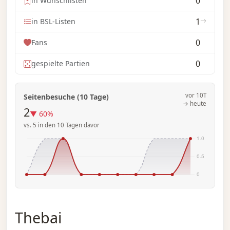
0
in Wunschlisten
1
in BSL-Listen
0
Fans
0
gespielte Partien
vor 10T
Seitenbesuche (10 Tage)
→ heute
2
▼ 60%
vs. 5 in den 10 Tagen davor
Thebai