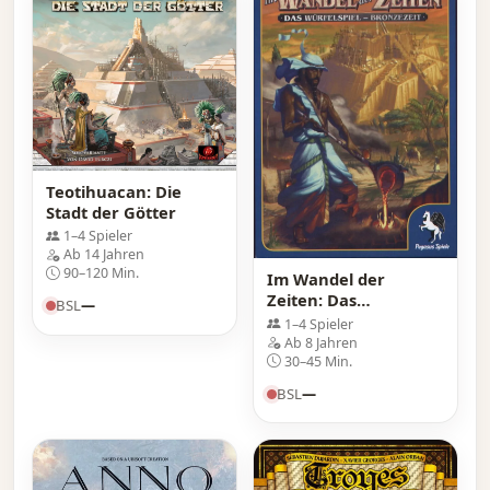
Teotihuacan: Die
Stadt der Götter
1–4 Spieler
Ab 14 Jahren
90–120 Min.
Im Wandel der
Zeiten: Das
BSL
—
Würfelspiel –
1–4 Spieler
Bronzezeit
Ab 8 Jahren
30–45 Min.
BSL
—