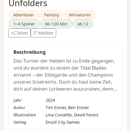
Unfolders
Abenteuer
Fantasy
Miniaturen
1–4 Spieler
60–120 Min
ab 12
Teilen
Melden
Beschreibung
Das Turnier der Helden ist zu Ende gegangen,
und du wurdest zu einem der Tidal Blades
ernannt – der Elitegarde und den Champions
unseres Inselreichs. Doch du hast keine Zeit,
dich auf deinen Lorbeeren auszuruhen, denn
der Fold, jener gefrorene Abschnitt von Raum
Jahr
2024
und Zeit, der Naviri vor den Seeungeheuern
Autor
Tim Eisner, Ben Eisner
schützt, verhält sich immer unberechenbarer.
Illustration
Lina Cossette, David Forest
Die Hohen Ingenieure der Zitadelle haben dir
Verlag
Druid City Games
den Nexus anvertraut, ein Gerät, mit dem du
dich in den Fold wagen und die Zeit auftauen