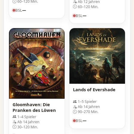
60–120 Min.
Ab 12 Jahren
60–120 Min.
BSL
—
BSL
—
Lands of Evershade
1–5 Spieler
Gloomhaven: Die
Ab 14 Jahren
Pranken des Löwen
90–270 Min.
1–4 Spieler
BSL
—
Ab 14 Jahren
30–120 Min.