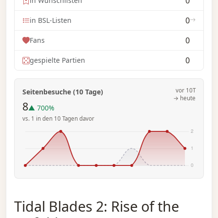
0
in Wunschlisten
0
in BSL-Listen
0
Fans
0
gespielte Partien
vor 10T
Seitenbesuche (10 Tage)
→ heute
8
▲ 700%
vs. 1 in den 10 Tagen davor
Tidal Blades 2: Rise of the