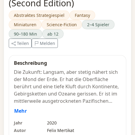
(Second Edition)
Abstraktes Strategiespiel
Fantasy
Miniaturen
Science-Fiction
2–4 Spieler
90–180 Min
ab 12
Teilen
Melden
Beschreibung
Die Zukunft: Langsam, aber stetig nähert sich
der Mond der Erde. Er hat die Oberfläche
berührt und eine tiefe Kluft durch Kontinente,
Gebirgsketten und Ozeane gerissen. Er ist im
mittlerweile ausgetrockneten Pazifischen
Ozean zum Stillstand gekommen. Chaos und
Mehr
Verwüstung haben die Erde und ihre
Bewohner heimgesucht. Dieses Chaos nahm
Jahr
2020
noch größere Ausmaße an, als sich der Mond
Autor
Felix Mertikat