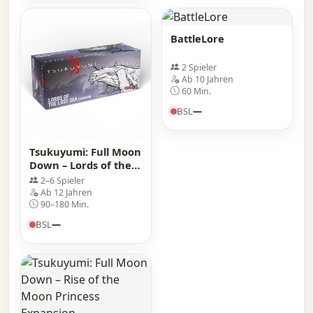
BattleLore
2 Spieler
Ab 10 Jahren
60 Min.
BSL
—
Tsukuyumi: Full Moon
Down – Lords of the
Lost Sea Expansion
2–6 Spieler
Ab 12 Jahren
90–180 Min.
BSL
—