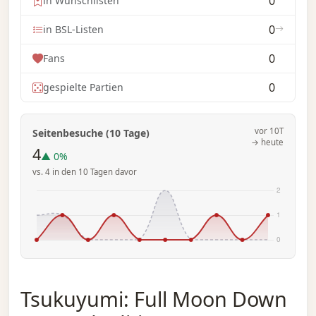
0
in Wunschlisten
0
in BSL-Listen
0
Fans
0
gespielte Partien
vor 10T
Seitenbesuche (10 Tage)
→ heute
4
▲ 0%
vs. 4 in den 10 Tagen davor
Tsukuyumi: Full Moon Down