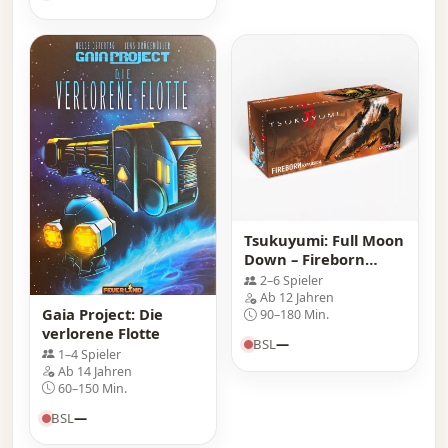
Tsukuyumi: Full Moon
Down – Fireborn
Expansion
2–6 Spieler
Ab 12 Jahren
Gaia Project: Die
90–180 Min.
verlorene Flotte
BSL
—
1–4 Spieler
Ab 14 Jahren
60–150 Min.
BSL
—