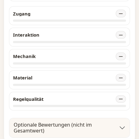
Siegpunkte werden durch die Eroberung und
Besetzung von Gebieten sowie durch das
Zugang
—
Erreichen von Zielen und/oder die Erfüllung
der jeweiligen Mission der Fraktion verdient.
Interaktion
—
Mechanik
—
Material
—
Regelqualität
—
Optionale Bewertungen (nicht im
Gesamtwert)