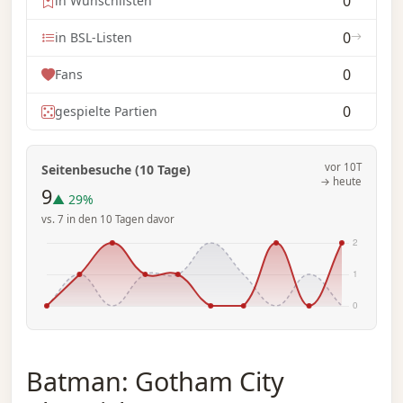
0
in Wunschlisten
0
in BSL-Listen
0
Fans
0
gespielte Partien
vor 10T
Seitenbesuche (10 Tage)
→ heute
9
▲ 29%
vs. 7 in den 10 Tagen davor
Batman: Gotham City