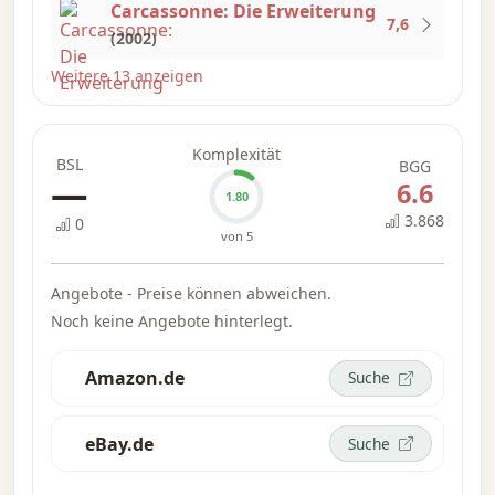
Carcassonne: Die Erweiterung
7,6
(2002)
Weitere 13 anzeigen
Komplexität
BSL
BGG
—
6.6
1.80
3.868
0
von 5
Angebote - Preise können abweichen.
Noch keine Angebote hinterlegt.
Amazon.de
Suche
eBay.de
Suche