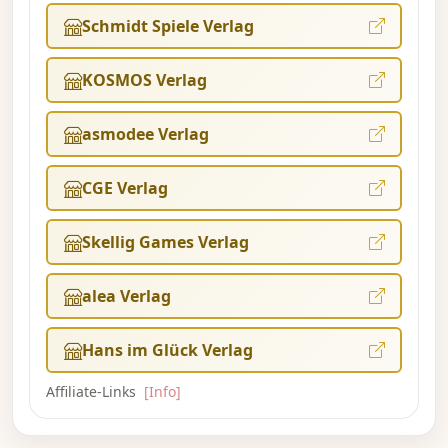
Schmidt Spiele Verlag
KOSMOS Verlag
asmodee Verlag
CGE Verlag
Skellig Games Verlag
alea Verlag
Hans im Glück Verlag
Affiliate-Links
[Info]