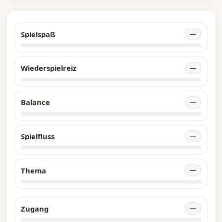
Spielspaß
—
Wiederspielreiz
—
Balance
—
Spielfluss
—
Thema
—
Zugang
—