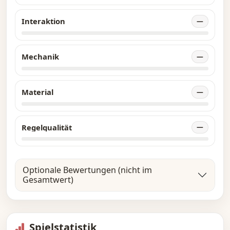
Interaktion
—
Mechanik
—
Material
—
Regelqualität
—
Optionale Bewertungen (nicht im
Gesamtwert)
Spielstatistik