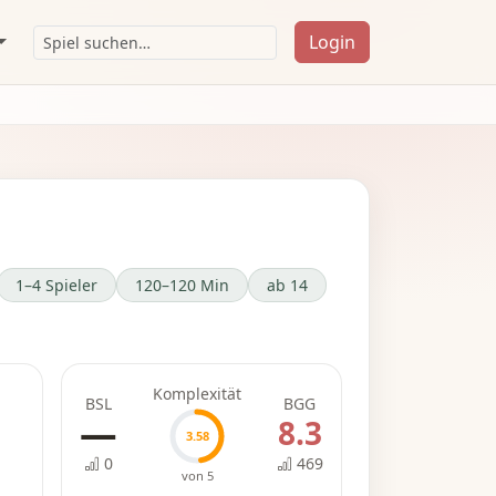
Login
1–4 Spieler
120–120 Min
ab 14
Komplexität
BSL
BGG
—
8.3
3.58
0
469
von 5