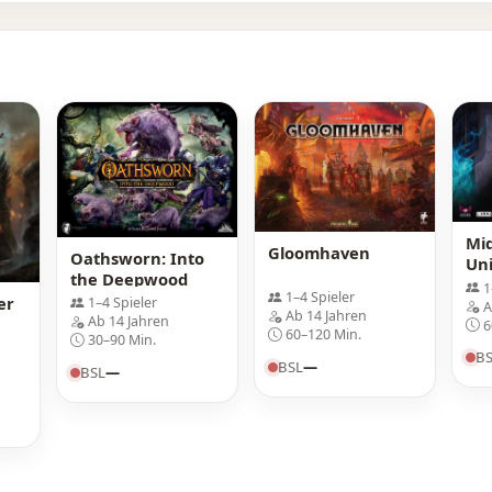
Mi
Gloomhaven
Oathsworn: Into
Uni
the Deepwood
Mal
1
1–4 Spieler
er
1–4 Spieler
A
Ab 14 Jahren
Ab 14 Jahren
6
60–120 Min.
30–90 Min.
B
BSL
—
BSL
—