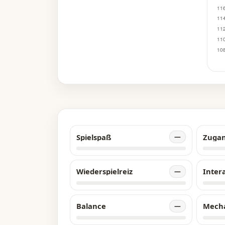
Sc
vo
Wu
pl
ja
de
ge
da
im
—B
Spielspaß
Zuga
—
Wiederspielreiz
Inter
—
Balance
Mech
—