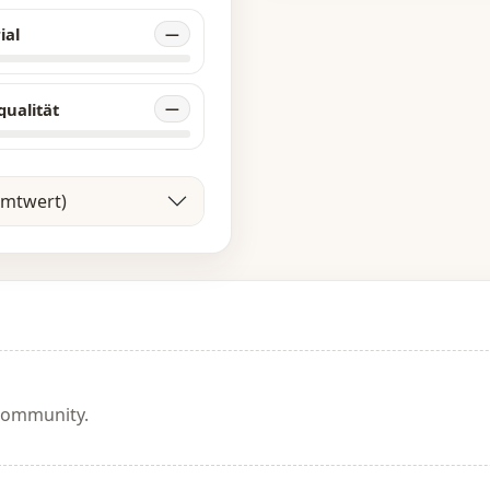
ial
—
qualität
—
amtwert)
 Community.