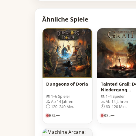
Ähnliche Spiele
Dungeons of Doria
Tainted Grail: D
Niedergang
Avalons
1–6 Spieler
1–4 Spieler
Ab 14 Jahren
Ab 14 Jahren
120–240 Min.
60–120 Min.
BSL
—
BSL
—