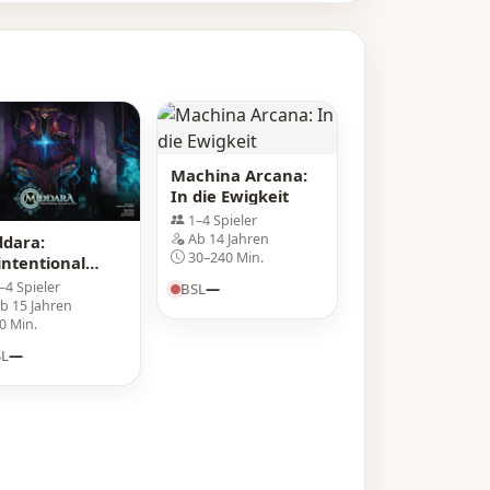
Machina Arcana:
In die Ewigkeit
1–4 Spieler
Ab 14 Jahren
ddara:
30–240 Min.
ntentional
um – Act 1
–4 Spieler
BSL
—
b 15 Jahren
0 Min.
SL
—