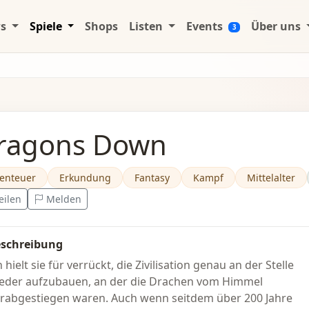
ws
Spiele
Shops
Listen
Events
Über uns
3
ragons Down
enteuer
Erkundung
Fantasy
Kampf
Mittelalter
eilen
Melden
schreibung
h hielt sie für verrückt, die Zivilisation genau an der Stelle
eder aufzubauen, an der die Drachen vom Himmel
rabgestiegen waren. Auch wenn seitdem über 200 Jahre