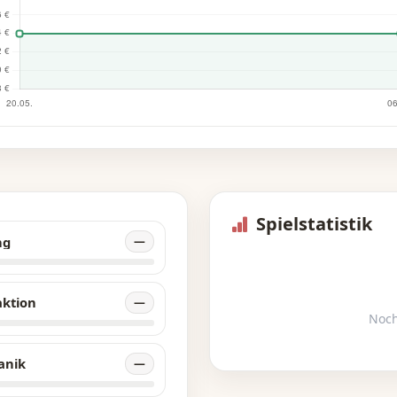
hatzstätten plündern, nach Gefahren Ausschau halten, Mag
rbereiten, das Reich verzaubern und/oder sich von ihren
nden erholen. Indem sie Monster töten, epische Schätze
ündern, Quests abschließen oder sogar ihre Mitabenteurer
gen, sammeln die Spieler Ruhm und Reichtum. Obwohl
rjenige zum Sieger gekürt wird, der den meisten Ruhm
sammelt hat und aus dem Spiel ausscheidet (oder stirbt), is
s Spiel eine sehr große Sandbox, die man mit eigenen Ziele
 Hinterkopf spielen kann.
Spielstatistik
eschreibung des Herausgebers
ng
—
aktion
—
Noch
anik
—