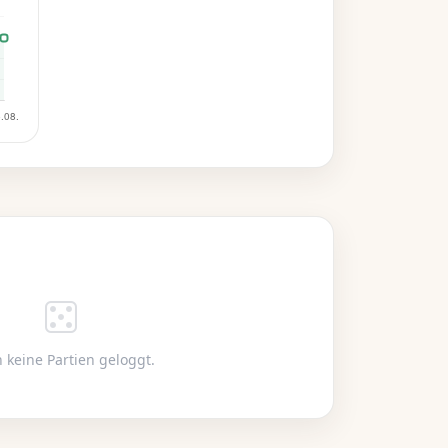
ie
t
n
 keine Partien geloggt.