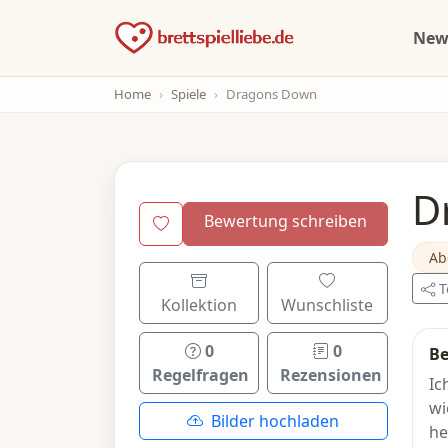
Ne
Home
Spiele
Dragons Down
D
Bewertung schreiben
Ab
T
Kollektion
Wunschliste
0
0
Be
Regelfragen
Rezensionen
Ic
wi
Bilder hochladen
he