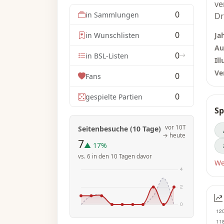
ve
0
in Sammlungen
Dr
wi
0
in Wunschlisten
Ja
Ru
Au
ka
0
in BSL-Listen
Ill
an
Ve
0
Fans
„D
0
gespielte Partien
„M
Sp
Fa
sc
vor 10T
Seitenbesuche (10 Tage)
Sc
→ heute
7
▲ 17%
pl
vs. 6 in den 10 Tagen davor
ge
We
we
In
an
na