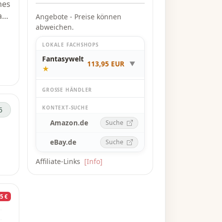
nes
au
Angebote - Preise können
ach
abweichen.
LOKALE FACHSHOPS
Fantasywelt
113,95 EUR
▼
★
GROSSE HÄNDLER
n
KONTEXT-SUCHE
5
n
Amazon.de
Suche
eBay.de
Suche
Affiliate-Links
[Info]
5 €
ne