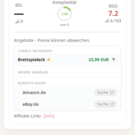
Komplexität
BSL
BGG
am besten beleuchteten Gebäuden erobert die
—
7.2
Herzen der Pariser Passanten und gewinnt
2.03
6.163
das Spiel.
0
von 5
—Beschreibung des Verlags
Angebote - Preise können abweichen.
LOKALE FACHSHOPS
Brettspieleck
★
23,99 EUR
▼
GROSSE HÄNDLER
KONTEXT-SUCHE
Amazon.de
Suche
eBay.de
Suche
Affiliate-Links
[Info]