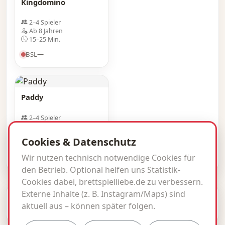
Kingdomino
2–4 Spieler
Ab 8 Jahren
15–25 Min.
BSL
—
Paddy
2–4 Spieler
Ab 8 Jahren
35–45 Min.
Cookies & Datenschutz
BSL
—
Wir nutzen technisch notwendige Cookies für
den Betrieb. Optional helfen uns Statistik-
Cookies dabei, brettspielliebe.de zu verbessern.
Externe Inhalte (z. B. Instagram/Maps) sind
© 2026 brettspielliebe.de · BSL inside.
aktuell aus – können später folgen.
Impressum
Datenschutz
Kontakt