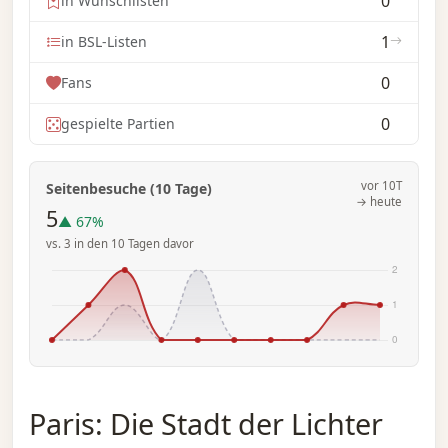
0
in Wunschlisten
1
in BSL-Listen
0
Fans
0
gespielte Partien
vor 10T
Seitenbesuche (10 Tage)
→ heute
5
▲ 67%
vs. 3 in den 10 Tagen davor
Paris: Die Stadt der Lichter