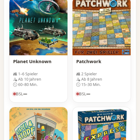
Planet Unknown
Patchwork
1–6 Spieler
2 Spieler
Ab 10 Jahren
Ab 8 Jahren
60–80 Min.
15–30 Min.
BSL
—
BSL
—