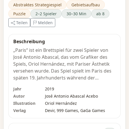
Abstraktes Strategiespiel
Gebietsaufbau
Puzzle
2–2 Spieler
30–30 Min
ab 8
Teilen
Melden
Beschreibung
„Paris“ ist ein Brettspiel für zwei Spieler von
José Antonio Abascal, das vom Grafiker des
Spiels, Oriol Hernández, mit Pariser Ästhetik
versehen wurde. Das Spiel spielt im Paris des
späten 19. Jahrhunderts während der
„Exposition Universelle“ von 1889, der
Jahr
2019
Weltausstellung, als die öffentliche
Autor
José Antonio Abascal Acebo
Stromversorgung ein heißes Thema war. Die
Illustration
Oriol Hernández
Elektrizität breitete sich in der ganzen Stadt
Verlag
Devir, 999 Games, GaGa Games
aus, schuf die wunderschönen nächtlichen
Straßen des heutigen Paris und prägte den
Beinamen „La Cité de la Lumière“ – die Stadt