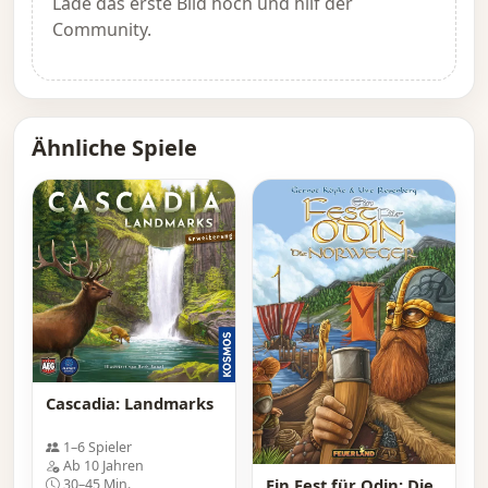
Lade das erste Bild hoch und hilf der
Community.
Ähnliche Spiele
Cascadia: Landmarks
1–6 Spieler
Ab 10 Jahren
Ein Fest für Odin: Die
30–45 Min.