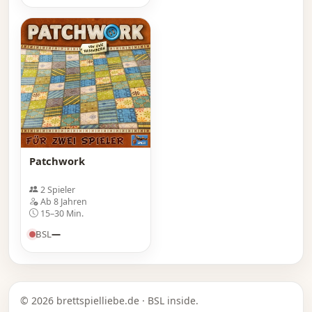
Patchwork
2 Spieler
Ab 8 Jahren
15–30 Min.
BSL
—
© 2026 brettspielliebe.de · BSL inside.