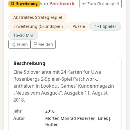
von
Patchwork
Zum Grundspiel
Erweiterung
Abstraktes Strategiespiel
Erweiterung (Grundspiel)
Puzzle
1–1 Spieler
15–30 Min
Teilen
Melden
Beschreibung
Eine Solovariante mit 24 Karten für Uwe
Rosenbergs 2-Spieler-Spiel Patchwork,
enthalten in Lookout Games' Kundenmagazin
„Neues vom Ausguck“, Ausgabe 11, August
2018.
Jahr
2018
Autor
Morten Monrad Pedersen, Lines J.
Hutter