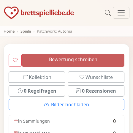
Home
Spiele
Patchwork: Automa
Bewertung schreiben
Kollektion
Wunschliste
0 Regelfragen
0 Rezensionen
Bilder hochladen
0
in Sammlungen