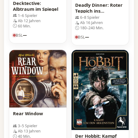
Decktective:
Deadly Dinner: Roter
Albtraum im Spiegel
Teppich ins
1–6 Spieler
Verderben
6–8 Spieler
Ab 12 Jahren
Ab 16 Jahren
60 Min.
180–240 Min.
BSL
—
BSL
—
Rear Window
3–5 Spieler
Ab 13 Jahren
Der Hobbit: Kampf
40 Min.