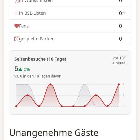
0
in Wunschlisten
0
in BSL-Listen
0
Fans
0
gespielte Partien
vor 10T
Seitenbesuche (10 Tage)
→ heute
6
▲ 0%
vs. 6 in den 10 Tagen davor
Unangenehme Gäste