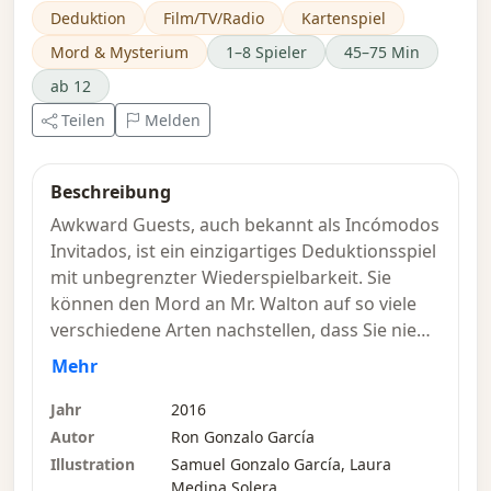
Deduktion
Film/TV/Radio
Kartenspiel
Mord & Mysterium
1–8 Spieler
45–75 Min
ab 12
Teilen
Melden
Beschreibung
Awkward Guests, auch bekannt als Incómodos
Invitados, ist ein einzigartiges Deduktionsspiel
mit unbegrenzter Wiederspielbarkeit. Sie
können den Mord an Mr. Walton auf so viele
verschiedene Arten nachstellen, dass Sie nie
zwei ähnliche Spiele spielen werden! (Mr.
Mehr
Walton wird Ihnen dafür nicht dankbar sein.)
Das Spiel fordert Sie heraus, echte
Jahr
2016
detektivische Fähigkeiten einzusetzen, um
Autor
Ron Gonzalo García
jeden Fall zu lösen. Um ein Rätsel zu lösen,
Illustration
Samuel Gonzalo García, Laura
müssen Sie die Verdächtigen verhören, das
Medina Solera