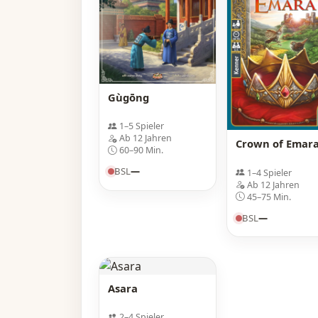
Gùgōng
1–5 Spieler
Ab 12 Jahren
Crown of Emar
60–90 Min.
BSL
—
1–4 Spieler
Ab 12 Jahren
45–75 Min.
BSL
—
Asara
2–4 Spieler