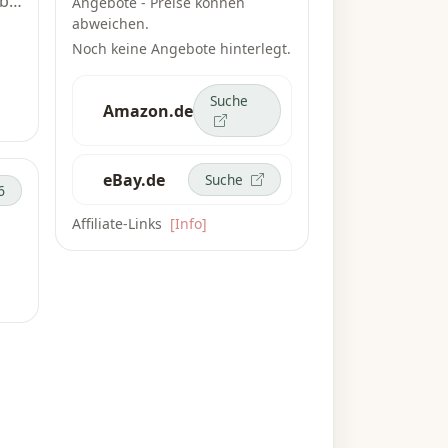
bis
Angebote - Preise können
abweichen.
Noch keine Angebote hinterlegt.
r
Suche
Amazon.de
.
eBay.de
Suche
6
Affiliate-Links
[Info]
s
re
u