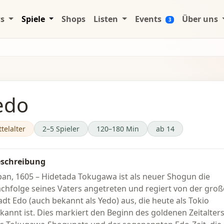
ws
Spiele
Shops
Listen
Events
Über uns
3
edo
telalter
2–5 Spieler
120–180 Min
ab 14
schreibung
pan, 1605 – Hidetada Tokugawa ist als neuer Shogun die
chfolge seines Vaters angetreten und regiert von der gro
adt Edo (auch bekannt als Yedo) aus, die heute als Tokio
kannt ist. Dies markiert den Beginn des goldenen Zeitalter