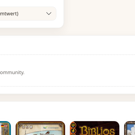
amtwert)
 Community.