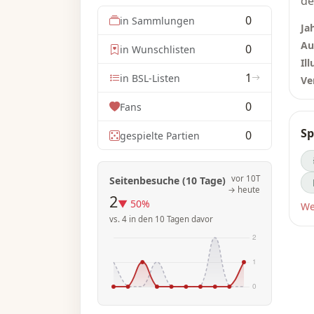
de
18
0
in Sammlungen
Ja
Fa
Au
0
in Wunschlisten
ei
Ill
Cl
1
in BSL-Listen
Ve
Cl
Wi
0
Fans
üb
Sp
0
di
gespielte Partien
kö
da
vor 10T
Seitenbesuche (10 Tage)
un
→ heute
2
in
▼ 50%
We
sc
vs. 4 in den 10 Tagen davor
Mi
Im
Cl
To