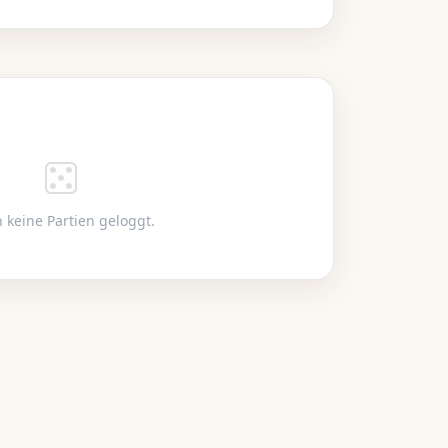
azu
g,
 keine Partien geloggt.
bei
len
hte