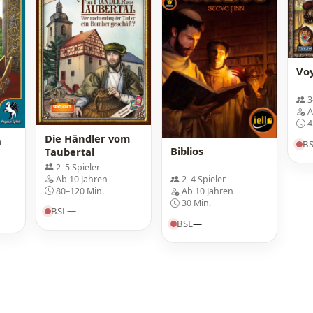
Vo
3
A
4
Die Händler vom
a
B
Biblios
Taubertal
2–5 Spieler
Ab 10 Jahren
2–4 Spieler
80–120 Min.
Ab 10 Jahren
30 Min.
BSL
—
BSL
—