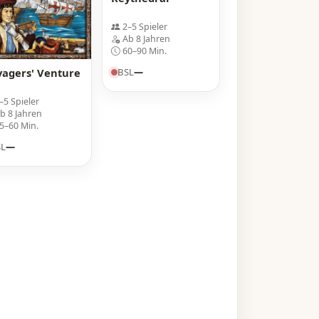
2–5 Spieler
Ab 8 Jahren
60–90 Min.
yagers' Venture
BSL
—
–5 Spieler
b 8 Jahren
5–60 Min.
SL
—