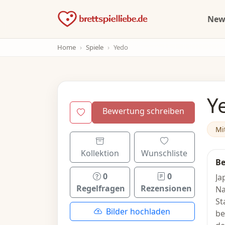
Ne
Home
Spiele
Yedo
Y
Bewertung schreiben
Mit
Kollektion
Wunschliste
Be
0
0
Ja
Regelfragen
Rezensionen
Na
St
Bilder hochladen
be