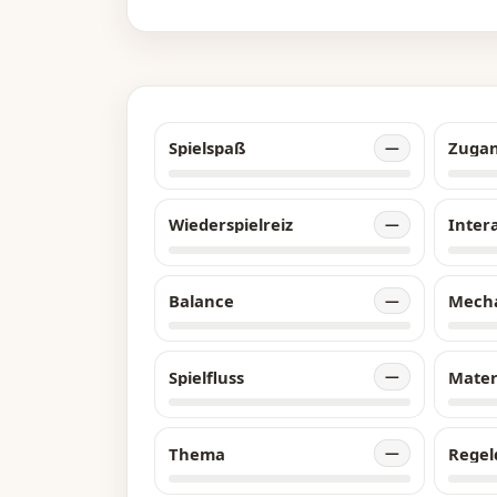
sa
mü
un
da
Es
Spielspaß
Zuga
—
ve
ho
Sh
Wiederspielreiz
Inter
—
um
ei
Balance
Mech
—
au
eu
da
Spielfluss
Mater
—
si
de
Thema
Regel
—