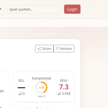
Login
Teilen
Melden
Komplexität
BSL
BGG
—
7.3
3.33
ßen
0
3.938
von 5
s