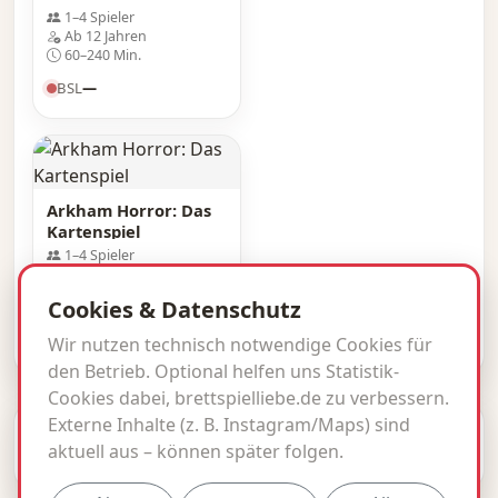
1–4 Spieler
Ab 12 Jahren
60–240 Min.
BSL
—
Arkham Horror: Das
Kartenspiel
1–4 Spieler
Ab 14 Jahren
60–120 Min.
Cookies & Datenschutz
BSL
—
Wir nutzen technisch notwendige Cookies für
den Betrieb. Optional helfen uns Statistik-
Cookies dabei, brettspielliebe.de zu verbessern.
Externe Inhalte (z. B. Instagram/Maps) sind
© 2026 brettspielliebe.de · BSL inside.
aktuell aus – können später folgen.
Impressum
Datenschutz
Kontakt