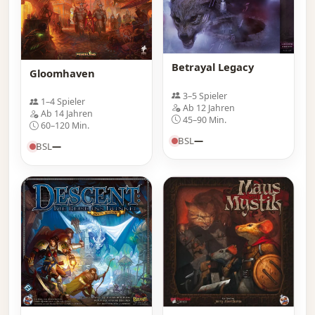
Betrayal Legacy
Gloomhaven
3–5 Spieler
1–4 Spieler
Ab 12 Jahren
Ab 14 Jahren
45–90 Min.
60–120 Min.
BSL
—
BSL
—