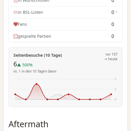
0
in Wunschlisten
0
in BSL-Listen
0
Fans
0
gespielte Partien
vor 10T
Seitenbesuche (10 Tage)
→ heute
6
▲ 500%
vs. 1 in den 10 Tagen davor
Aftermath