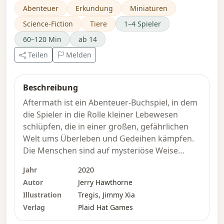
Abenteuer
Erkundung
Miniaturen
Science-Fiction
Tiere
1–4 Spieler
60–120 Min
ab 14
Teilen
Melden
Beschreibung
Aftermath ist ein Abenteuer-Buchspiel, in dem
die Spieler in die Rolle kleiner Lebewesen
schlüpfen, die in einer großen, gefährlichen
Welt ums Überleben und Gedeihen kämpfen.
Die Menschen sind auf mysteriöse Weise
verschwunden, und die Überreste der
Jahr
2020
Zivilisation werden schnell von der Natur und
Autor
Jerry Hawthorne
den noch verbliebenen Tieren zurückerobert.
Illustration
Tregis, Jimmy Xia
Verlag
Plaid Hat Games
Im Spiel schlüpfst du in die Rolle einer Gruppe
von Außenseitern, die in ihrer Kolonie als