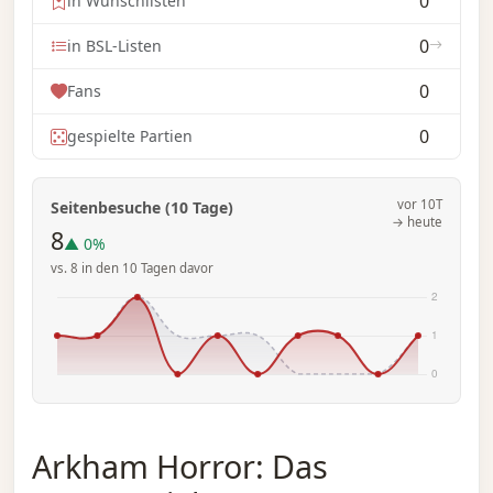
0
in Wunschlisten
0
in BSL-Listen
0
Fans
0
gespielte Partien
vor 10T
Seitenbesuche (10 Tage)
→ heute
8
▲ 0%
vs. 8 in den 10 Tagen davor
Arkham Horror: Das