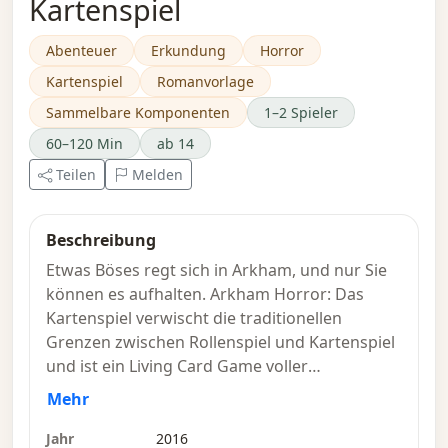
Kartenspiel
Abenteuer
Erkundung
Horror
Kartenspiel
Romanvorlage
Sammelbare Komponenten
1–2 Spieler
60–120 Min
ab 14
Teilen
Melden
Beschreibung
Etwas Böses regt sich in Arkham, und nur Sie
können es aufhalten. Arkham Horror: Das
Kartenspiel verwischt die traditionellen
Grenzen zwischen Rollenspiel und Kartenspiel
und ist ein Living Card Game voller
Lovecraftscher Mysterien, Monster und
Mehr
Wahnsinn! In diesem Spiel werden Sie allein
oder mit einem Freund (oder bis zu drei
Jahr
2016