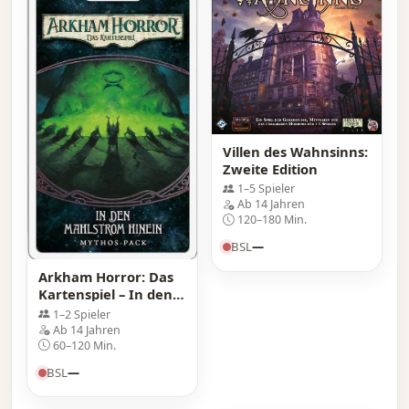
Villen des Wahnsinns:
Zweite Edition
1–5 Spieler
Ab 14 Jahren
120–180 Min.
BSL
—
Arkham Horror: Das
Kartenspiel – In den
Mahlstrom hinein:
1–2 Spieler
Mythos Pack
Ab 14 Jahren
60–120 Min.
BSL
—