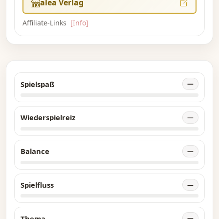
alea Verlag
Affiliate-Links
[Info]
Spielspaß
—
Wiederspielreiz
—
Balance
—
Spielfluss
—
Thema
—