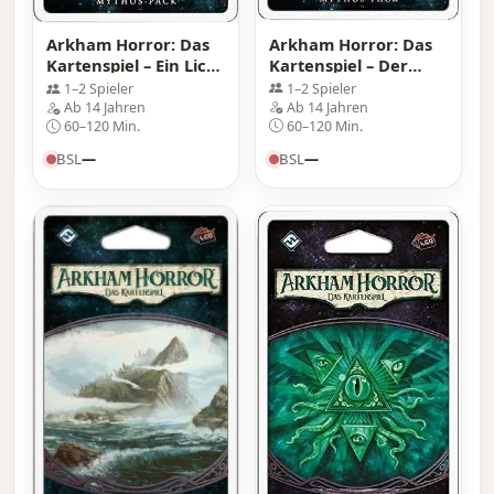
Arkham Horror: Das
Arkham Horror: Das
Kartenspiel – Der
Kartenspiel – Ein Licht
reinste Schrecken:
im Nebel: Mythos-
1–2 Spieler
1–2 Spieler
Mythos-Pack
Pack
Ab 14 Jahren
Ab 14 Jahren
60–120 Min.
60–120 Min.
BSL
—
BSL
—