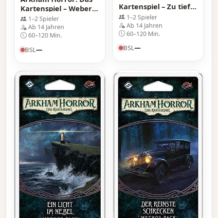
Kartenspiel – Zu tief
Kartenspiel – Weber
drin: Mythos-Pack
des Kosmos: Mythos-
1–2 Spieler
1–2 Spieler
Ab 14 Jahren
Pack
Ab 14 Jahren
60–120 Min.
60–120 Min.
BSL
—
BSL
—