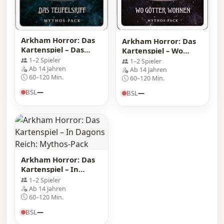
Arkham Horror: Das
Arkham Horror: Das
Kartenspiel – Das
Kartenspiel – Wo
Teufelsriff: Mythos-
Götter wohnen:
1–2 Spieler
1–2 Spieler
Pack
Mythos-Pack
Ab 14 Jahren
Ab 14 Jahren
60–120 Min.
60–120 Min.
BSL
—
BSL
—
Arkham Horror: Das
Kartenspiel – In
Dagons Reich:
1–2 Spieler
Mythos-Pack
Ab 14 Jahren
60–120 Min.
BSL
—