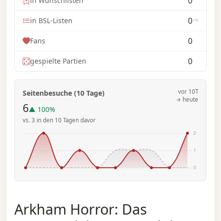
0
in Wunschlisten
0
in BSL-Listen
0
Fans
0
gespielte Partien
vor 10T
Seitenbesuche (10 Tage)
→ heute
6
▲ 100%
vs. 3 in den 10 Tagen davor
Arkham Horror: Das