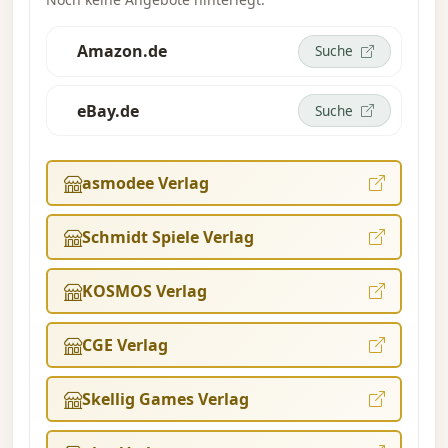
Horror: The Card Game“-Grundspiels
erforderlich. Diese Erweiterung wird über die
Amazon.de
Suche
hauseigene Produktion von FFG bereitgestellt.
eBay.de
Suche
asmodee Verlag
Schmidt Spiele Verlag
KOSMOS Verlag
CGE Verlag
Skellig Games Verlag