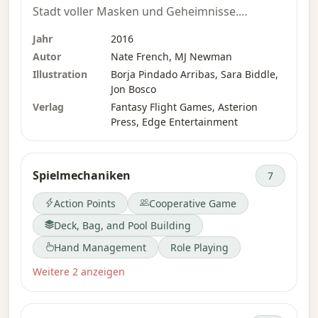
Stadt voller Masken und Geheimnisse.
Während sich die Straßen Venedigs mit
Jahr
2016
Feiernden füllen, treiben maskierte
Autor
Nate French, MJ Newman
Verschwörer ihre finsteren Pläne voran,
Illustration
Borja Pindado Arribas, Sara Biddle,
Schatten hüllen die Stadt ein und etwas
Jon Bosco
Schreckliches erhebt sich aus der Lagune …
Verlag
Fantasy Flight Games, Asterion
Press, Edge Entertainment
„Carnevale of Horrors“ kann auch als
„Nebenhandlung“ gespielt werden, die sich in
Ihre laufende Kampagne von „Arkham Horror:
Spielmechaniken
7
Das Kartenspiel“ einfügen lässt. Es fordert Sie
und Ihre Mitermittler heraus, sich geschickt
Action Points
Cooperative Game
zwischen den maskierten Feiernden zu
Deck, Bag, and Pool Building
bewegen, die durch die Straßen Venedigs
Hand Management
Role Playing
ziehen, um eine schreckliche Verschwörung
aufzudecken. Doch während das Fest des
Weitere 2 anzeigen
Tages mit Musik, Fröhlichkeit und
ausgelassener Stimmung beginnt, verwandelt
es sich schnell in entsetzlichen Horror … Die