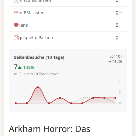
0
in Wunschlisten
0
in BSL-Listen
0
Fans
0
gespielte Partien
vor 10T
Seitenbesuche (10 Tage)
→ heute
7
▲ 133%
vs. 3 in den 10 Tagen davor
Arkham Horror: Das