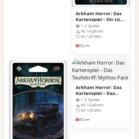
Arkham Horror: Das
Kartenspiel – Ein Licht
im Nebel: Mythos-
1–2 Spieler
Pack
Ab 14 Jahren
60–120 Min.
BSL
—
Arkham Horror: Das
Kartenspiel – Das
Teufelsriff: Mythos-
1–2 Spieler
Pack
Ab 14 Jahren
60–120 Min.
BSL
—