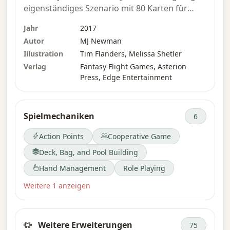
eigenständiges Szenario mit 80 Karten für
„Arkham Horror: Das Kartenspiel“. Du und
Jahr
2017
deine Mitermittler seid die Gefangenen eines
Autor
MJ Newman
mysteriösen Drahtziehers – eingesperrt in
Illustration
Tim Flanders, Melissa Shetler
einem schrecklichen Verlies und gezwungen,
Verlag
Fantasy Flight Games, Asterion
eine Reihe von abgedrehten Rätseln zu lösen,
Press, Edge Entertainment
um den Weg in die Freiheit zu finden. Dieses
Szenario feierte sein Debüt auf der Gen Con
2017 und bietet im epischen
Spielmechaniken
6
Mehrspielermodus Platz für bis zu zwölf
Ermittler. Zusätzliche Regeln unterstützen
Action Points
Cooperative Game
Standardtische und ermöglichen es dir, „The
Deck, Bag, and Pool Building
Labyrinth of Lunacy“ als dreiteilige
Minikampagne zu erleben.
Hand Management
Role Playing
Weitere 1 anzeigen
– Beschreibung des Verlags
Weitere Erweiterungen
75