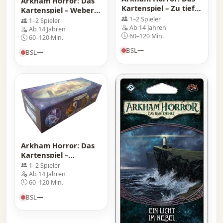
Arkham Horror: Das
Kartenspiel – Zu tief
Kartenspiel – Weber
drin: Mythos-Pack
des Kosmos: Mythos-
1–2 Spieler
1–2 Spieler
Ab 14 Jahren
Pack
Ab 14 Jahren
60–120 Min.
60–120 Min.
BSL
—
BSL
—
Arkham Horror: Das
Kartenspiel –
Rückkehr zu: Der
1–2 Spieler
Pfad nach Carcosa
Ab 14 Jahren
60–120 Min.
BSL
—