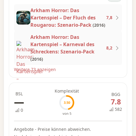
Arkham Horror: Das
Kartenspiel – Der Fluch des
7,8
Rougarou: Szenario-Pack
(2016)
Arkham Horror: Das
Kartenspiel – Karneval des
8,2
Schreckens: Szenario-Pack
(2016)
Weitere 73 anzeigen
Komplexität
BSL
BGG
—
7.8
3.50
582
0
von 5
Angebote - Preise können abweichen.