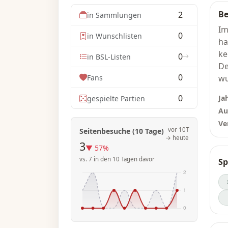
Be
2
in Sammlungen
Im
0
in Wunschlisten
ha
ke
0
in BSL-Listen
De
0
Fans
wu
Ha
0
Ja
gespielte Partien
ei
Au
Ve
Je
vor 10T
Seitenbesuche (10 Tage)
→ heute
vo
3
▼ 57%
so
vs. 7 in den 10 Tagen davor
Sp
ei
be
Sa
du
me
di