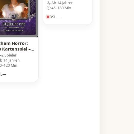
Welt (Kampagnen-
Ab 14 Jahren
Erweiterung)
45–180 Min.
BSL
—
kham Horror:
 Kartenspiel –
ittlerdeck:
–2 Spieler
queline Fine
b 14 Jahren
0–120 Min.
SL
—