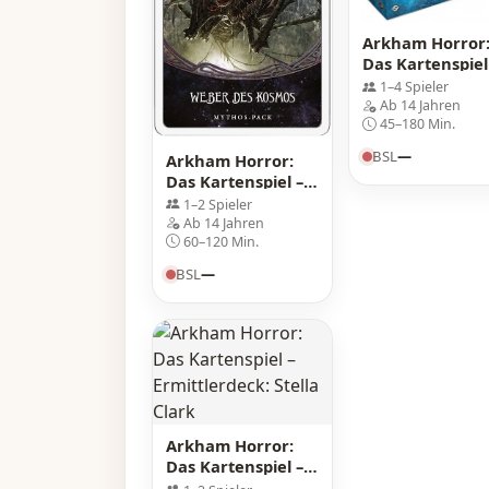
Arkham Horror
Das Kartenspiel
Am Rande der
1–4 Spieler
Welt (Ermittler-
Ab 14 Jahren
Erweiterung)
45–180 Min.
BSL
—
Arkham Horror:
Das Kartenspiel –
Weber des
1–2 Spieler
Kosmos: Mythos-
Ab 14 Jahren
Pack
60–120 Min.
BSL
—
Arkham Horror:
Das Kartenspiel –
Ermittlerdeck: