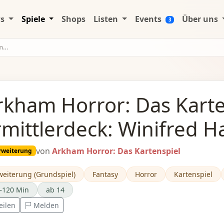
ws
Spiele
Shops
Listen
Events
Über uns
3
ck
rkham Horror: Das Karte
rmittlerdeck: Winifred
von
Arkham Horror: Das Kartenspiel
rweiterung
weiterung (Grundspiel)
Fantasy
Horror
Kartenspiel
–120 Min
ab 14
eilen
Melden