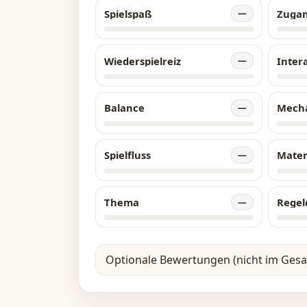
Spielspaß
Zuga
—
Wiederspielreiz
Inter
—
Balance
Mech
—
Spielfluss
Mater
—
Thema
Regel
—
Optionale Bewertungen (nicht im Ges