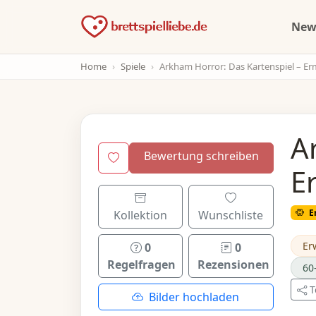
Ne
Home
Spiele
Arkham Horror: Das Kartenspiel – Ermittlerdeck: Winifred Habbamo
A
Bewertung schreiben
E
E
Kollektion
Wunschliste
Er
0
0
Regelfragen
Rezensionen
60
T
Bilder hochladen