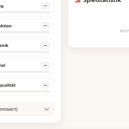
ng
—
aktion
—
Noch
anik
—
ial
—
qualität
—
amtwert)