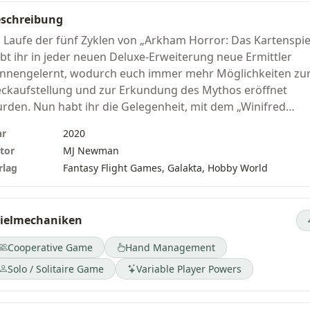
schreibung
 Laufe der fünf Zyklen von „Arkham Horror: Das Kartenspie
bt ihr in jeder neuen Deluxe-Erweiterung neue Ermittler
nnengelernt, wodurch euch immer mehr Möglichkeiten zu
ckaufstellung und zur Erkundung des Mythos eröffnet
rden. Nun habt ihr die Gelegenheit, mit dem „Winifred
bbamock“-Ermittler-Starterdeck neue Gesichter in eure Spi
hr
2020
nzuladen.
tor
MJ Newman
rlag
Fantasy Flight Games, Galakta, Hobby World
des Ermittler-Starterdeck enthält ein vollständig
rgefertigtes und spielbereites Ermittlerdeck mit 34 Karten
wie 26 zusätzliche Karten, mit denen du dein Deck im Laufe
ielmechaniken
ner Kampagne aufwerten kannst. Vielleicht bist du ganz ne
i „Arkham Horror: Das Kartenspiel“ – wenn dein Freund ein
Cooperative Game
Hand Management
mmlung von „Arkham Horror: Das Kartenspiel“ besitzt, mu
Solo / Solitaire Game
Variable Player Powers
 dir kein eigenes Grundset oder keine Deluxe-Erweiterung
hr kaufen, um an einer Kampagne teilzunehmen. Du kann
r einfach dein Lieblings-Ermittler-Starterdeck aussuchen un