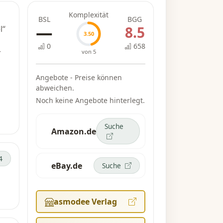
Komplexität
BSL
BGG
—
8.5
l“
3.50
0
658
r
von 5
Angebote - Preise können
ele
abweichen.
Noch keine Angebote hinterlegt.
Suche
Amazon.de
4
u
eBay.de
Suche
e
sst
asmodee Verlag
st
d