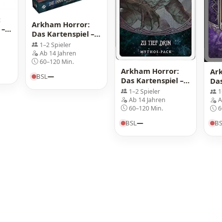
:
Arkham Horror:
 –
Das Kartenspiel –
Die Innsmouth-
1–2 Spieler
Verschwörung:
Ab 14 Jahren
Erweiterung
60–120 Min.
Arkham Horror:
Ar
BSL
—
Das Kartenspiel –
Das
Zu tief drin:
Erm
1–2 Spieler
1
Mythos-Pack
Jac
Ab 14 Jahren
A
60–120 Min.
6
BSL
—
B