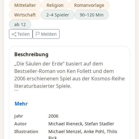
Mittelalter
Religion
Romanvorlage
Wirtschaft
2–4 Spieler
90–120 Min
ab 12
Teilen
Melden
Beschreibung
„Die Säulen der Erde“ basiert auf dem
Bestseller-Roman von Ken Follett und dem
2006 erschienenen Spiel aus der Kosmos-Reihe
literaturbasierter Spiele.
Zu Beginn des 13. Jahrhunderts beginnt der
Mehr
Bau der größten und schönsten Kathedrale
Englands. Die Spieler schlüpfen in die Rolle von
Jahr
2006
Baumeistern, die versuchen, den größten
Autor
Michael Rieneck, Stefan Stadler
Beitrag zum Bau dieser Kathedrale zu leisten
Illustration
Michael Menzel, Anke Pohl, Thilo
und dabei die meisten Siegpunkte zu
Rick