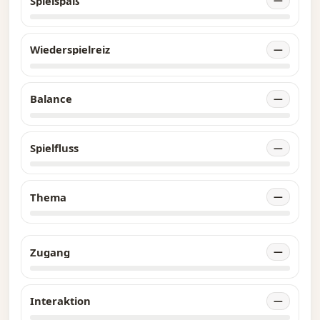
Spielspaß
—
Wiederspielreiz
—
Balance
—
Spielfluss
—
Thema
—
Zugang
—
Interaktion
—