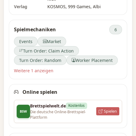
sammeln. Der Spielablauf besteht im
Verlag
KOSMOS, 999 Games, Albi
Wesentlichen darin, Arbeiter einzusetzen, um
Rohstoffe zu produzieren, und diese dann
mithilfe von Handwerkern in Siegpunkte
Spielmechaniken
6
umzuwandeln. Arbeiter können auch dazu
Events
Market
verwendet werden, Gold zu produzieren, die
Währung des Spiels. Die Spieler erhalten
Turn Order: Claim Action
außerdem in jeder Runde drei Baumeister, von
Turn Order: Random
Worker Placement
denen jeder verschiedene Aufgaben erfüllen
Weitere 1 anzeigen
kann, darunter das Anwerben weiterer
Arbeiter, das Kaufen oder Verkaufen von
Waren oder einfach das Sammeln von
Online spielen
Siegpunkten. Frühe Entscheidungen mit einem
Baumeister zu treffen kostet Gold, ebenso wie
Brettspielwelt.de
Kostenlos
der Kauf besserer Handwerker. Die Spieler
Spielen
BSW
Die deutsche Online-Brettspiel-
müssen ein Gleichgewicht finden zwischen
Plattform
dem Verdienen von Gold zur Finanzierung
ihrer Käufe und dem Sammeln von